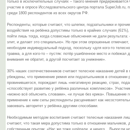
только в исключительных случаях – такого мнения придерживается
участие в опросе Исследовательского центра портала SuperJob.ru, 
среди 1800 респондентов из всех округов РФ.
Респонденты, которые считают, что шлепки, подзатыльники и прочи
воздействия на ребёнка допустимы только в крайних случаях (61%),
пойти лишь тогда, когда словесные объяснения не дали результата: 
злит, и делает это специально». Но при этом опрошенные отмечают,
необходим индивидуальный подход, поскольку «для кого-то телесно
травма, а для кого-то – пустяк: потёр ушибленное место и побежал
внимания не обратит, а другой посчитает за унижение».
30% наших соотечественников считают телесное наказание детей в
убеждены, что применение ремня или подзатыльников в отношении р
провинившегося, порождает лишь «негативную реакцию, страх, пода
«способствует развитию у ребёнка различных комплексов». Участник
«можно всё объяснить словами», «и лучше без крика». Повышение го
применение к ним силы респонденты расценивают как несостоятельн
завоевать авторитет у ребёнка другими способами.
Необходимым методом воспитания считают телесные наказания лиш
считают, что такая мера допустима только в отношении мальчиков, 
собственным опытом: «Нас же тоже шлёпали, и ничего... Выросли н