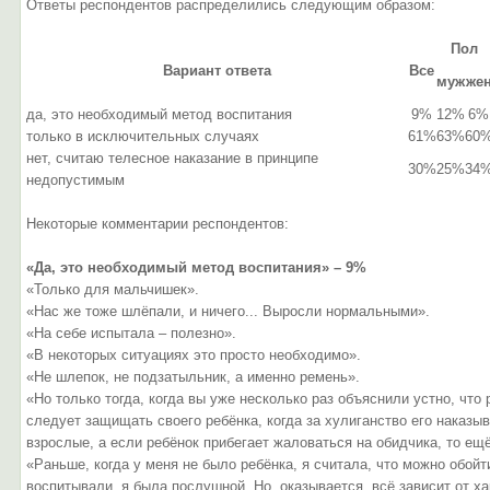
Ответы респондентов распределились следующим образом:
Пол
Вариант ответа
Все
муж
же
да, это необходимый метод воспитания
9%
12%
6%
только в исключительных случаях
61%
63%
60
нет, считаю телесное наказание в принципе
30%
25%
34
недопустимым
Некоторые комментарии респондентов:
«Да, это необходимый метод воспитания» – 9%
«Только для мальчишек».
«Нас же тоже шлёпали, и ничего... Выросли нормальными».
«На себе испытала – полезно».
«В некоторых ситуациях это просто необходимо».
«Не шлепок, не подзатыльник, а именно ремень».
«Но только тогда, когда вы уже несколько раз объяснили устно, что 
следует защищать своего ребёнка, когда за хулиганство его наказы
взрослые, а если ребёнок прибегает жаловаться на обидчика, то ещ
«Раньше, когда у меня не было ребёнка, я считала, что можно обойт
воспитывали, я была послушной. Но, оказывается, всё зависит от х