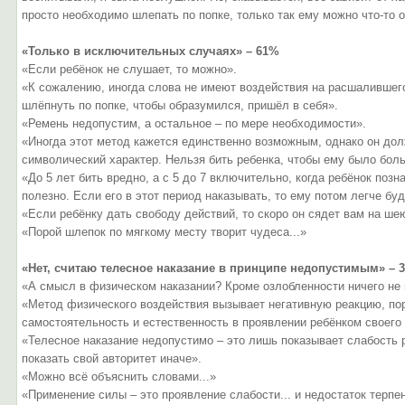
просто необходимо шлепать по попке, только так ему можно что-то 
«Только в исключительных случаях» – 61%
«Если ребёнок не слушает, то можно».
«К сожалению, иногда слова не имеют воздействия на расшалившег
шлёпнуть по попке, чтобы образумился, пришёл в себя».
«Ремень недопустим, а остальное – по мере необходимости».
«Иногда этот метод кажется единственно возможным, однако он дол
символический характер. Нельзя бить ребенка, чтобы ему было боль
«До 5 лет бить вредно, а с 5 до 7 включительно, когда ребёнок позн
полезно. Если его в этот период наказывать, то ему потом легче буд
«Если ребёнку дать свободу действий, то скоро он сядет вам на ше
«Порой шлепок по мягкому месту творит чудеса...»
«Нет, считаю телесное наказание в принципе недопустимым» – 
«А смысл в физическом наказании? Кроме озлобленности ничего не
«Метод физического воздействия вызывает негативную реакцию, по
самостоятельность и естественность в проявлении ребёнком своего 
«Телесное наказание недопустимо – это лишь показывает слабость 
показать свой авторитет иначе».
«Можно всё объяснить словами...»
«Применение силы – это проявление слабости... и недостаток терпе