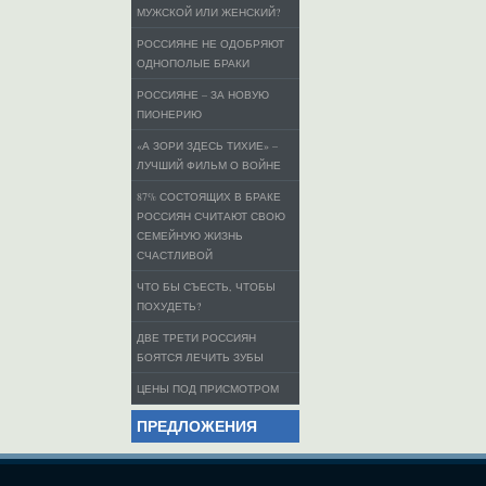
МУЖСКОЙ ИЛИ ЖЕНСКИЙ?
РОССИЯНЕ НЕ ОДОБРЯЮТ
ОДНОПОЛЫЕ БРАКИ
РОССИЯНЕ – ЗА НОВУЮ
ПИОНЕРИЮ
«А ЗОРИ ЗДЕСЬ ТИХИЕ» –
ЛУЧШИЙ ФИЛЬМ О ВОЙНЕ
87% СОСТОЯЩИХ В БРАКЕ
РОССИЯН СЧИТАЮТ СВОЮ
СЕМЕЙНУЮ ЖИЗНЬ
СЧАСТЛИВОЙ
ЧТО БЫ СЪЕСТЬ, ЧТОБЫ
ПОХУДЕТЬ?
ДВЕ ТРЕТИ РОССИЯН
БОЯТСЯ ЛЕЧИТЬ ЗУБЫ
ЦЕНЫ ПОД ПРИСМОТРОМ
ПРЕДЛОЖЕНИЯ