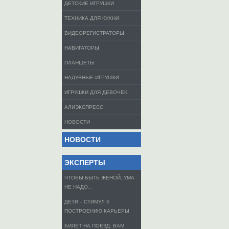
ДЕТСКИЕ ИГРУШКИ
ТЕХНИКА ДЛЯ КУХНИ
ВИДЕОРЕГИСТРАТОРЫ
НАВИГАТОРЫ
ПЛАНШЕТЫ
НАДУВНЫЕ ИГРУШКИ
ИГРУШКИ ДЛЯ ДЕВОЧЕК
АЛИЭКСПРЕСС
НОВОСТИ
НОВОСТИ
ЭКСПЕРТЫ
ЧТОБЫ БЫТЬ ЖЕНОЙ, УМА
НЕ НАДО...
ДЕТИ – СТИМУЛ К
ПОСТРОЕНИЮ КАРЬЕРЫ
БИЛЕТ НА ПОЕЗД: ВАМ