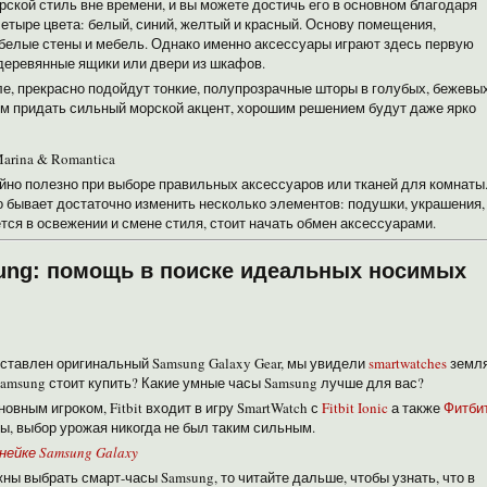
рской стиль вне времени, и вы можете достичь его в основном благодаря
 четыре цвета: белый, синий, желтый и красный. Основу помещения,
 белые стены и мебель. Однако именно аксессуары играют здесь первую
 деревянные ящики или двери из шкафов.
е, прекрасно подойдут тонкие, полупрозрачные шторы в голубых, бежевых
им придать сильный морской акцент, хорошим решением будут даже ярко
Marina & Romantica
йно полезно при выборе правильных аксессуаров или тканей для комнаты
о бывает достаточно изменить несколько элементов: подушки, украшения,
ся в освежении и смене стиля, стоит начать обмен аксессуарами.
ng: помощь в поиске идеальных носимых
едставлен оригинальный Samsung Galaxy Gear, мы увидели
smartwatches
земля
Samsung стоит купить? Какие умные часы Samsung лучше для вас?
вным игроком, Fitbit входит в игру SmartWatch с
Fitbit Ionic
а также
Фитби
ы, выбор урожая никогда не был таким сильным.
нейке Samsung Galaxy
ны выбрать смарт-часы Samsung, то читайте дальше, чтобы узнать, что в