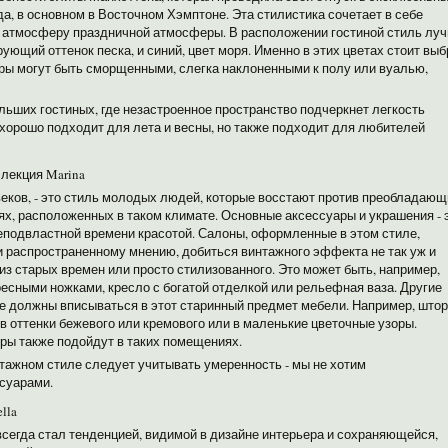
а, в основном в Восточном Хэмптоне. Эта стилистика сочетает в себе
ь и атмосферу праздничной атмосферы. В расположении гостиной стиль лу
ующий оттенок песка, и синий, цвет моря. Именно в этих цветах стоит выб
оры могут быть сморщенными, слегка наклоненными к полу или вуалью,
ьших гостиных, где незастроенное пространство подчеркнет легкость
я хорошо подходит для лета и весны, но также подходит для любителей
ллекция Marina
еков, - это стиль молодых людей, которые восстают против преобладающ
ях, расположенных в таком климате. Основные аксессуары и украшения - 
еподвластной времени красотой. Салоны, оформленные в этом стиле,
и распространенному мнению, добиться винтажного эффекта не так уж и
из старых времен или просто стилизованного. Это может быть, например,
ресными ножками, кресло с богатой отделкой или рельефная ваза. Другие
же должны вписываться в этот старинный предмет мебели. Например, што
 оттенки бежевого или кремового или в маленькие цветочные узоры.
ры также подойдут в таких помещениях.
нтажном стиле следует учитывать умеренность - мы не хотим
суарами.
lla
егда стал тенденцией, видимой в дизайне интерьера и сохраняющейся,