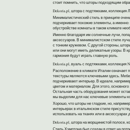
стоит помнить, что шторы подходящим обра
Dekoria.pl, штора с подтяжками, коллекция 
Минималистический стиль в принципе очень
подчеркивает похожие элементы, а именно: 
обустройстве комнаты в таком климате необ
Именно благодаря им солнечные лучи, попа
аксессуаров. В минималистском стиле луч
с тонким кружевом. С другой стороны, што
или они могут иметь деликатные узоры. В 
гармония будут играть главную роль.
Dekoria.pl, вуаль с подтяжками, коллекция N
Расположение в климате Италии означает п
текстуры являются ключевыми здесь. Мебел
подчеркивают интерьер. В идеале, наприме
цветом и материалом. Для этого, основного
Остальная часть оборудования может остав
мы выделим для нас ключевые элементы к
Хорошо, что шторы не гладкие, но, наприме
интерьерах в итальянском стиле присутству
использовать на тканях или в аксессуарах 
Dekoria.pl, штора на морщинистой полосе, 
Стиль Хэмптона был создан в ответ на пот