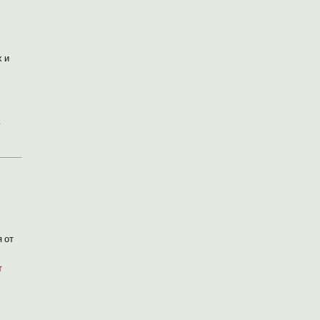
 и
.
 от
т