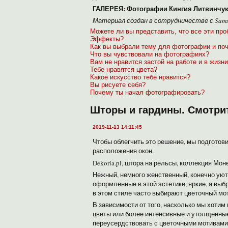
ГАЛЕРЕЯ: Фотографии Кингия Литвинчука
Материал создан в сотрудничестве с Sam
Можете ли вы представить, что все эти пр
Эффекты?
Как вы выбрали тему для фотографии и по
Что вы чувствовали на фотографиях?
Вам не нравится застой на работе и в жизн
Тебе нравятся цвета?
Какое искусство тебе нравится?
Вы рисуете себя?
Почему ты начал фотографировать?
Шторы и гардины. Смотрит
2019-11-13 14:11:45
Чтобы облегчить это решение, мы подгото
расположения окон.
Dekoria.pl, штора на рельсы, коллекция Мон
Нежный, немного женственный, конечно уютн
оформленные в этой эстетике, яркие, а выб
в этом стиле часто выбирают цветочный мот
В зависимости от того, насколько мы хоти
цветы или более интенсивные и утолщенные 
переусердствовать с цветочными мотивами