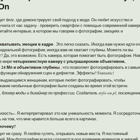
 On
ет блог, где демонстрирует свой подход к моде. Он любит искусство и
получила от нас задачу - проверить смартфон с помощью современной каме
читайте интервью, в котором мы говорим о фотографии, эмоциях и
ахватывать эмоции в кадре
. Это легко сказать. Иногда вам нужно идти о
, идеальной фотографии, иногда вам не хватает глубины.
Можете ли вы
т? Да, это возможно. Есть камера, которая помогает быть фотографом. Но
четырехместную камеру с ультрашироким объективом,
 в мире
 24 Мп и объективом глубины
, что позволяет фотографировать в самы
 функции обнаружения сцен и дефектов.
Эффекты? Fantastic!
и выдающимся женщинам, которые любят фотографировать, чтобы
 какие необычные фотографии были созданы во время этой встречи.
, блогер моды и дизайнер по профессии.
Создатель style-on.pl, посвящен
зость». Я интерпретировал это как уникальность момента. Я сосредоточ
ь на том, что мне нравится больше всего в картинах.
 почему?
т не сразу. Я люблю гулять, открывать новые места. Я постоянный
ей. Мои фотографии всегда создаются под влиянием моментов и эмоций.