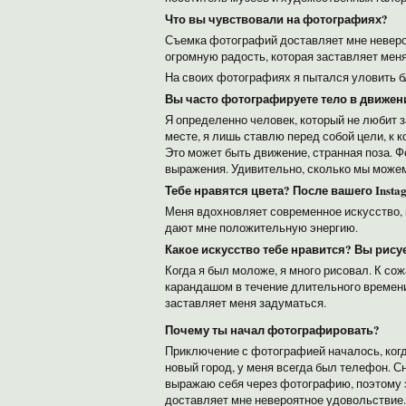
Что вы чувствовали на фотографиях?
Съемка фотографий доставляет мне невероя
огромную радость, которая заставляет мен
На своих фотографиях я пытался уловить б
Вы часто фотографируете тело в движен
Я определенно человек, который не любит з
месте, я лишь ставлю перед собой цели, к 
Это может быть движение, странная поза. 
выражения. Удивительно, сколько мы може
Тебе нравятся цвета?
После вашего Insta
Меня вдохновляет современное искусство, к
дают мне положительную энергию.
Какое искусство тебе нравится?
Вы рисуе
Когда я был моложе, я много рисовал. К сож
карандашом в течение длительного времени
заставляет меня задуматься.
Почему ты начал фотографировать?
Приключение с фотографией началось, когда
новый город, у меня всегда был телефон. С
выражаю себя через фотографию, поэтому эт
доставляет мне невероятное удовольствие.