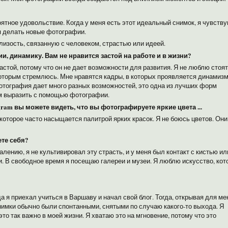
тное удовольствие. Когда у меня есть этот идеальный снимок, я чувств
я делать новые фотографии.
лизость, связанную с человеком, страстью или идеей.
ии, динамику.
Вам не нравится застой на работе и в жизни?
астой, потому что он не дает возможности для развития. Я не люблю стоят
которым стремлюсь. Мне нравятся кадры, в которых проявляется динамизм
Фотография дает много разных возможностей, это одна из лучших форм
м выразить с помощью фотографии.
gram вы можете видеть, что вы фотографируете яркие цвета ...
оторое часто насыщается палитрой ярких красок. Я не боюсь цветов. Они
те себя?
алению, я не культивировал эту страсть, и у меня был контакт с кистью ил
. В свободное время я посещаю галереи и музеи. Я люблю искусство, кот
 я приехал учиться в Варшаву и начал свой блог. Тогда, открывая для ме
нимки обычно были спонтанными, снятыми по случаю какого-то выхода. Я
о так важно в моей жизни. Я хватаю это на мгновение, потому что это