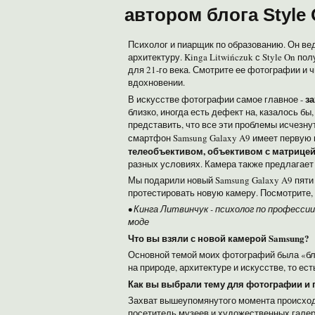
автором блога Style
Психолог и пиарщик по образованию. Он вед
архитектуру. Kinga Litwińczuk с Style On 
для 21-го века. Смотрите ее фотографии и 
вдохновении.
з
В искусстве фотографии самое главное -
близко, иногда есть дефект на, казалось бы
представить, что все эти проблемы исчезну
смартфон Samsung Galaxy A9 имеет первую
телеобъективом, объективом с матрицей
разных условиях. Камера также предлагает
Мы подарили новый Samsung Galaxy A9 пят
протестировать новую камеру. Посмотрите,
• Кинга Литвинчук - психолог по профессии
моде
Что вы взяли с новой камерой Samsung?
Основной темой моих фотографий была «бли
на природе, архитектуре и искусстве, то ест
Как вы выбрали тему для фотографии и
Захват вышеупомянутого момента происходи
посетитель музеев и художественных галер