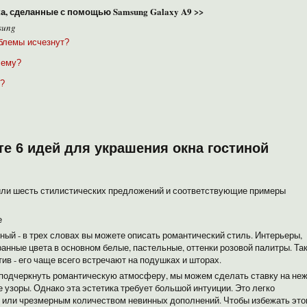
, сделанные с помощью Samsung Galaxy A9 >>
sung
облемы исчезнут?
чему?
и?
е 6 идей для украшения окна гостиной
вили шесть стилистических предложений и соответствующие примеры
е
ый - в трех словах вы можете описать романтический стиль. Интерьеры,
ранные цвета в основном белые, пастельные, оттенки розовой палитры. Та
ив - его чаще всего встречают на подушках и шторах.
м подчеркнуть романтическую атмосферу, мы можем сделать ставку на не
узоры. Однако эта эстетика требует большой интуиции. Это легко
 или чрезмерным количеством невинных дополнений. Чтобы избежать этог