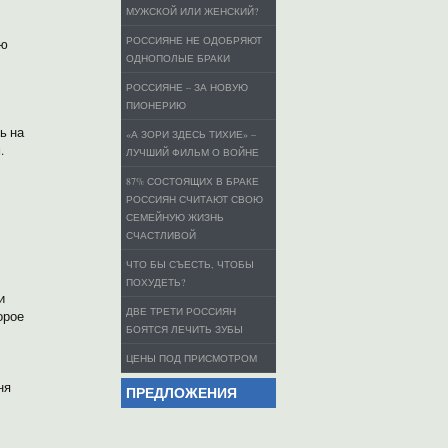
МУЖСКОЙ ИЛИ ЖЕНСКИЙ?
РОССИЯНЕ НЕ ОДОБРЯЮТ
ую
ОДНОПОЛЫЕ БРАКИ
РОССИЯНЕ – ЗА НОВУЮ
ПИОНЕРИЮ
ь на
«А ЗОРИ ЗДЕСЬ ТИХИЕ» –
.
ЛУЧШИЙ ФИЛЬМ О ВОЙНЕ
87% СОСТОЯЩИХ В БРАКЕ
РОССИЯН СЧИТАЮТ СВОЮ
СЕМЕЙНУЮ ЖИЗНЬ
СЧАСТЛИВОЙ
ЧТО БЫ СЪЕСТЬ, ЧТОБЫ
ПОХУДЕТЬ?
и
ДВЕ ТРЕТИ РОССИЯН
орое
БОЯТСЯ ЛЕЧИТЬ ЗУБЫ
ЦЕНЫ ПОД ПРИСМОТРОМ
ня
ПРЕДЛОЖЕНИЯ