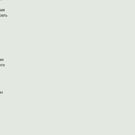
чше
рать
их
это
ры