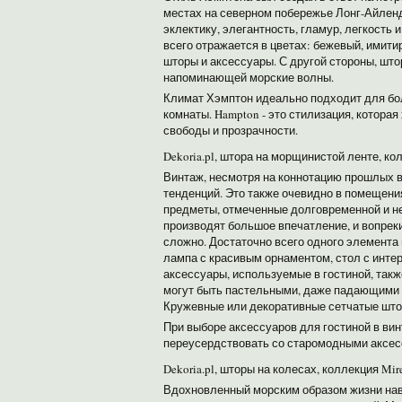
местах на северном побережье Лонг-Айленд
эклектику, элегантность, гламур, легкост
всего отражается в цветах: бежевый, имитир
шторы и аксессуары. С другой стороны, шт
напоминающей морские волны.
Климат Хэмптон идеально подходит для бол
комнаты. Hampton - это стилизация, котора
свободы и прозрачности.
Dekoria.pl, штора на морщинистой ленте, ко
Винтаж, несмотря на коннотацию прошлых в
тенденций. Это также очевидно в помещени
предметы, отмеченные долговременной и н
производят большое впечатление, и вопрек
сложно. Достаточно всего одного элемента 
лампа с красивым орнаментом, стол с инте
аксессуары, используемые в гостиной, так
могут быть пастельными, даже падающими в
Кружевные или декоративные сетчатые што
При выборе аксессуаров для гостиной в ви
переусердствовать со старомодными аксес
Dekoria.pl, шторы на колесах, коллекция Mire
Вдохновленный морским образом жизни навс