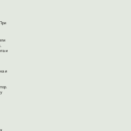
 При
или
,
ота и
ка и
тор.
му
ых