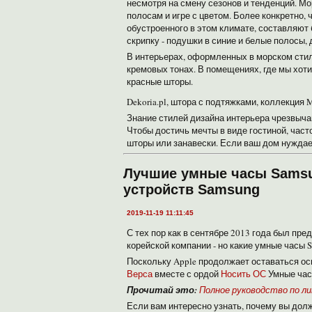
несмотря на смену сезонов и тенденций. Мо
полосам и игре с цветом. Более конкретно,
обустроенного в этом климате, составляют
скрипку - подушки в синие и белые полосы,
В интерьерах, оформленных в морском стил
кремовых тонах. В помещениях, где мы хот
красные шторы.
Dekoria.pl, штора с подтяжками, коллекция 
Знание стилей дизайна интерьера чрезвыча
Чтобы достичь мечты в виде гостиной, част
шторы или занавески. Если ваш дом нуждает
Лучшие умные часы Samsu
устройств Samsung
2019-11-19 11:11:45
С тех пор как в сентябре 2013 года был пр
корейской компании - но какие умные часы 
Поскольку Apple продолжает оставаться осно
Верса
вместе с ордой
Носить ОС
Умные час
Прочитай это:
Полное руководство по ли
Если вам интересно узнать, почему вы долж