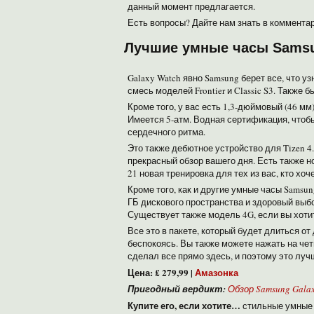
данный момент предлагается.
Есть вопросы? Дайте нам знать в коммента
Лучшие умные часы Samsu
Galaxy Watch явно Samsung берет все, что у
смесь моделей Frontier и Classic S3. Также
Кроме того, у вас есть 1,3-дюймовый (46 м
Имеется 5-атм. Водная сертификация, чтобы
сердечного ритма.
Это также дебютное устройство для Tizen 4
прекрасный обзор вашего дня. Есть также н
21 новая тренировка для тех из вас, кто х
Кроме того, как и другие умные часы Samsu
ГБ дискового пространства и здоровый выбор
Существует также модель 4G, если вы хот
Все это в пакете, который будет длиться от
беспокоясь. Вы также можете нажать на чет
сделал все прямо здесь, и поэтому это луч
Цена: £ 279,99 |
Амазонка
Пригодный вердикт:
Обзор Samsung Galax
Купите его, если хотите…
стильные умные 