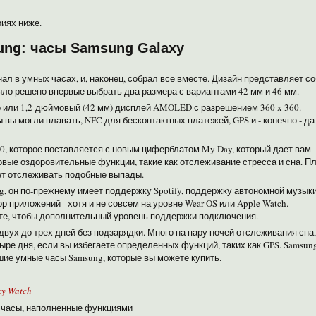
риях ниже.
ng: часы Samsung Galaxy
знал в умных часах, и, наконец, собрал все вместе. Дизайн представляет с
 было решено впервые выбрать два размера с вариантами 42 мм и 46 мм.
м) или 1,2-дюймовый (42 мм) дисплей AMOLED с разрешением 360 x 360.
 вы могли плавать, NFC для бесконтактных платежей, GPS и - конечно - да
.0, которое поставляется с новым циферблатом My Day, который дает вам
овые оздоровительные функции, такие как отслеживание стресса и сна. П
очет отслеживать подобные выпады.
ng, он по-прежнему имеет поддержку Spotify, поддержку автономной музыки
 приложений - хотя и не совсем на уровне Wear OS или Apple Watch.
ите, чтобы дополнительный уровень поддержки подключения.
 двух до трех дней без подзарядки. Много на пару ночей отслеживания сна,
ыре дня, если вы избегаете определенных функций, таких как GPS. Samsun
шие умные часы Samsung, которые вы можете купить.
y Watch
часы, наполненные функциями