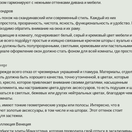
зом гармонируют с нежными оттенками дивана и мебели.
Лондров
 похож на скандинавский или современный стиль. Каждый из них
простота, прозрачность, чистота, ясность, функциональность и удобство.
ходимо обратить внимание на окна и их раму.
дающие в комнату, подчеркивают белый, серый и кремовый цвет мебели и
ше всего подойдут простые и изящно связанные крючком шторы с вуалью 
ры должны быть полупрозрачными, светлыми, кремовыми или пастельными
идеале оформление окон должно стать фоном для всей комнаты, где прост
orge
режде всего отказ от чрезмерных украшений и гламура. Материалы, отдел
ь должна быть хорошего качества, точно утонченной, в цветах, которые
р, кресло, которое привлекает внимание своими деталями, насыщенным
 элемента, мы настраиваем цвета других аксессуаров, то есть подушек и ш
аться в светлых, бежевых или других нейтральных цветах, благодаря че
омнаты.
р, имеют тонкие геометрические узоры или полосы. Интересно, что в
ют золотые аксессуары, в том числе и на шторах. Этот оттенок стоит
для застежки.
коллекция Венеция
ребности элиты Манхэттена, которая проводила свой отпуск в эксклюзивн