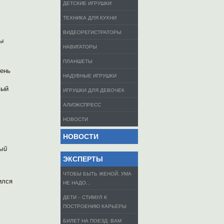
ДЕТСКИЕ ИГРУШКИ
ТЕХНИКА ДЛЯ КУХНИ
ВИДЕОРЕГИСТРАТОРЫ
ры
НАВИГАТОРЫ
ПЛАНШЕТЫ
чень
НАДУВНЫЕ ИГРУШКИ
вый
ИГРУШКИ ДЛЯ ДЕВОЧЕК
АЛИЭКСПРЕСС
х
НОВОСТИ
НОВОСТИ
ный
ЭКСПЕРТЫ
ЧТОБЫ БЫТЬ ЖЕНОЙ, УМА
ился
НЕ НАДО...
ДЕТИ – СТИМУЛ К
ПОСТРОЕНИЮ КАРЬЕРЫ
БИЛЕТ НА ПОЕЗД: ВАМ