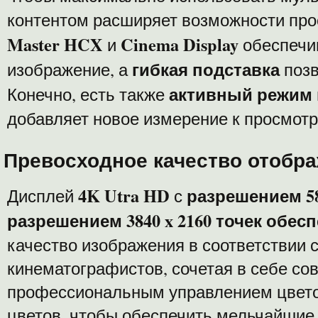
контентом расширяет возможности про
Master HCX
Cinema Display
и
обеспечи
гибкая подставка
изображение, а
позв
активный режим
Конечно, есть также
добавляет новое измерение к просмот
Превосходное качество отобр
4K Utra HD
разрешением 58
Дисплей
с
разрешением
3840 x 2160 точек обес
качество изображения в соответствии 
кинематографистов, сочетая в себе со
профессиональным управлением цвет
цветов, чтобы обеспечить мельчайшие