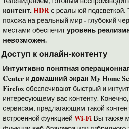
телевидением, готовым воспроизводи
контент.
HDR
с реальной подсветкой. 
похожа на реальный мир - глубокий че
уровень реализма
местами обеспечит
невозможен.
Доступ к онлайн-контенту
Интуитивно понятная операционная 
Center
домашний экран My Home Scr
и
Firefox
обеспечивают быстрый и интуит
интересующему вас контенту. Конечно,
сервисам, предлагающим такой контент
Wi-Fi
встроенной функцией
Вы также 
функции веб-браузера или гибридного