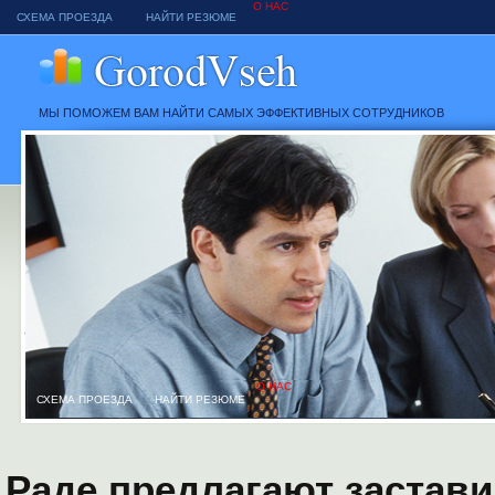
О НАС
СХЕМА ПРОЕЗДА
НАЙТИ РЕЗЮМЕ
МЫ ПОМОЖЕМ ВАМ НАЙТИ САМЫХ ЭФФЕКТИВНЫХ СОТРУДНИКОВ
О НАС
СХЕМА ПРОЕЗДА
НАЙТИ РЕЗЮМЕ
Раде предлагают застав