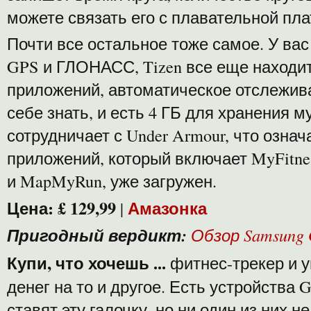
можете связать его с плавательной пл
Почти все остальное тоже самое. У ва
GPS и ГЛОНАСС, Tizen все еще находи
приложений, автоматическое отслежива
себе знать, и есть 4 ГБ для хранения м
сотрудничает с Under Armour, что означа
приложений, который включает MyFitnes
и MapMyRun, уже загружен.
Цена:
£ 129,99
Амазонка
|
Пригодный вердикт:
Обзор Samsung G
Купи, что хочешь ...
фитнес-трекер и у
денег на то и другое. Есть устройства G
ставят эту галочку, но ни один из них н