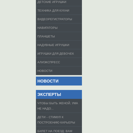
ДЕТСКИЕ ИГРУШКИ
ТЕХНИКА ДЛЯ КУХНИ
ВИДЕОРЕГИСТРАТОРЫ
НАВИГАТОРЫ
ПЛАНШЕТЫ
НАДУВНЫЕ ИГРУШКИ
ИГРУШКИ ДЛЯ ДЕВОЧЕК
АЛИЭКСПРЕСС
НОВОСТИ
НОВОСТИ
ЭКСПЕРТЫ
ЧТОБЫ БЫТЬ ЖЕНОЙ, УМА
НЕ НАДО...
ДЕТИ – СТИМУЛ К
ПОСТРОЕНИЮ КАРЬЕРЫ
БИЛЕТ НА ПОЕЗД: ВАМ