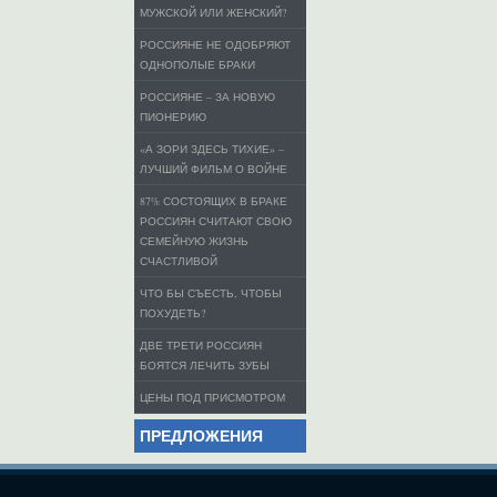
МУЖСКОЙ ИЛИ ЖЕНСКИЙ?
РОССИЯНЕ НЕ ОДОБРЯЮТ
ОДНОПОЛЫЕ БРАКИ
РОССИЯНЕ – ЗА НОВУЮ
ПИОНЕРИЮ
«А ЗОРИ ЗДЕСЬ ТИХИЕ» –
ЛУЧШИЙ ФИЛЬМ О ВОЙНЕ
87% СОСТОЯЩИХ В БРАКЕ
РОССИЯН СЧИТАЮТ СВОЮ
СЕМЕЙНУЮ ЖИЗНЬ
СЧАСТЛИВОЙ
ЧТО БЫ СЪЕСТЬ, ЧТОБЫ
ПОХУДЕТЬ?
ДВЕ ТРЕТИ РОССИЯН
БОЯТСЯ ЛЕЧИТЬ ЗУБЫ
ЦЕНЫ ПОД ПРИСМОТРОМ
ПРЕДЛОЖЕНИЯ