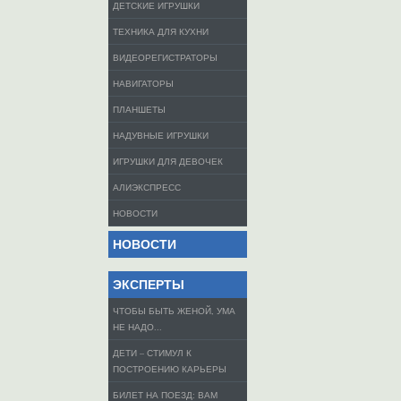
ДЕТСКИЕ ИГРУШКИ
ТЕХНИКА ДЛЯ КУХНИ
ВИДЕОРЕГИСТРАТОРЫ
НАВИГАТОРЫ
ПЛАНШЕТЫ
НАДУВНЫЕ ИГРУШКИ
ИГРУШКИ ДЛЯ ДЕВОЧЕК
АЛИЭКСПРЕСС
НОВОСТИ
НОВОСТИ
ЭКСПЕРТЫ
ЧТОБЫ БЫТЬ ЖЕНОЙ, УМА
НЕ НАДО...
ДЕТИ – СТИМУЛ К
ПОСТРОЕНИЮ КАРЬЕРЫ
БИЛЕТ НА ПОЕЗД: ВАМ