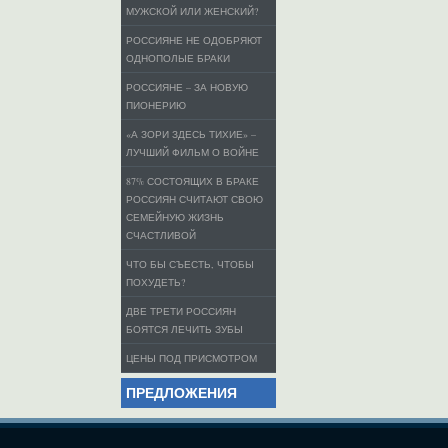
МУЖСКОЙ ИЛИ ЖЕНСКИЙ?
РОССИЯНЕ НЕ ОДОБРЯЮТ
ОДНОПОЛЫЕ БРАКИ
РОССИЯНЕ – ЗА НОВУЮ
ПИОНЕРИЮ
«А ЗОРИ ЗДЕСЬ ТИХИЕ» –
ЛУЧШИЙ ФИЛЬМ О ВОЙНЕ
87% СОСТОЯЩИХ В БРАКЕ
РОССИЯН СЧИТАЮТ СВОЮ
СЕМЕЙНУЮ ЖИЗНЬ
СЧАСТЛИВОЙ
ЧТО БЫ СЪЕСТЬ, ЧТОБЫ
ПОХУДЕТЬ?
ДВЕ ТРЕТИ РОССИЯН
БОЯТСЯ ЛЕЧИТЬ ЗУБЫ
ЦЕНЫ ПОД ПРИСМОТРОМ
ПРЕДЛОЖЕНИЯ