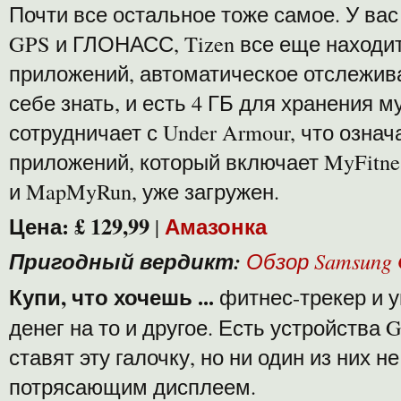
Почти все остальное тоже самое. У ва
GPS и ГЛОНАСС, Tizen все еще находи
приложений, автоматическое отслежива
себе знать, и есть 4 ГБ для хранения м
сотрудничает с Under Armour, что означа
приложений, который включает MyFitnes
и MapMyRun, уже загружен.
Цена:
£ 129,99
Амазонка
|
Пригодный вердикт:
Обзор Samsung G
Купи, что хочешь ...
фитнес-трекер и у
денег на то и другое. Есть устройства G
ставят эту галочку, но ни один из них н
потрясающим дисплеем.