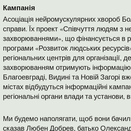
Кампанія
Асоціація нейромускулярних хвороб Бо
справи. Їх проект «Співчуття людям з 
захворюваннями», що фінансується в 
програми «Розвиток людських ресурсів
регіональних центрів для організації, де 
захворюванням отримують інформацію 
Благоевграді, Видині та Новій Загорі вже
містах відбудуться інформаційні кампан
регіональні органи влади та установи, 
Ми будемо наполягати, щоб вони бачили
сказав Любен Добрев, батько Олександ