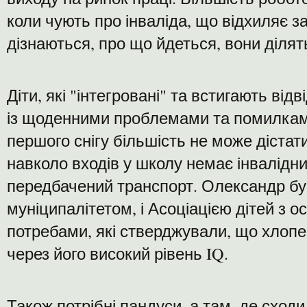
коли чують про інваліда, що відхиляє з
дізнаються, про що йдеться, вони ділят
Діти, які "інтегровані" та встигають ві
із щоденними проблемами та помилкам
першого снігу більшість не може дістат
навколо входів у школу немає інвалідних
передбачений транспорт. Олександр бу
муніципалітетом, і Асоціацією дітей з 
потребами, які стверджували, що хлопе
через його високий рівень IQ.
Також потрібні пандуси, а там, де сходи