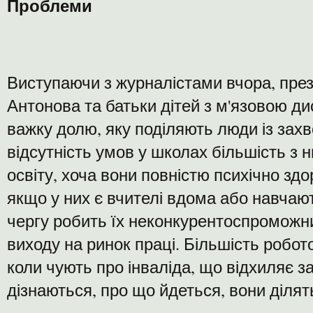
Проблеми
Виступаючи з журналістами вчора, пре
Антонова та батьки дітей з м'язовою д
важку долю, яку поділяють люди із зах
відсутність умов у школах більшість з 
освіту, хоча вони повністю психічно здо
якщо у них є вчителі вдома або навчают
чергу робить їх неконкурентоспромож
виходу на ринок праці. Більшість робот
коли чують про інваліда, що відхиляє з
дізнаються, про що йдеться, вони ділят