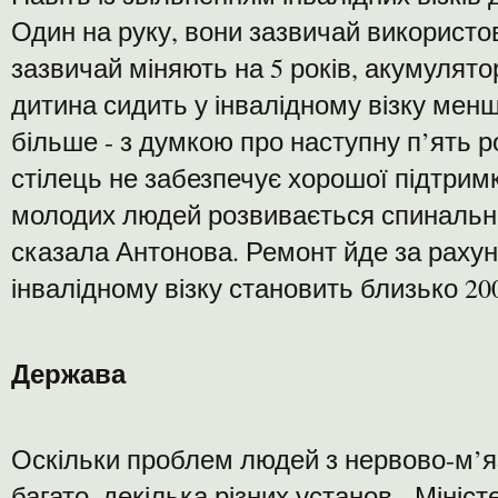
Один на руку, вони зазвичай використов
зазвичай міняють на 5 років, акумулятор
дитина сидить у інвалідному візку менш
більше - з думкою про наступну п’ять р
стілець не забезпечує хорошої підтримк
молодих людей розвивається спинальна 
сказала Антонова. Ремонт йде за рахуно
інвалідному візку становить близько 20
Держава
Оскільки проблем людей з нервово-м’
багато, декілька різних установ - Мініс