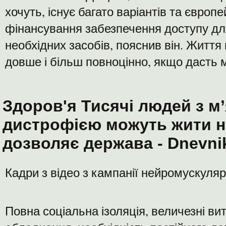
хочуть, існує багато варіантів та європ
фінансування забезпечення доступу для 
необхідних засобів, пояснив він. Житт
довше і більш повноцінно, якщо дасть 
Здоров'я Тисячі людей з м
дистрофією можуть жити н
дозволяє держава - Dnevni
Кадри з відео з кампанії нейромускуля
Повна соціальна ізоляція, величезні ви