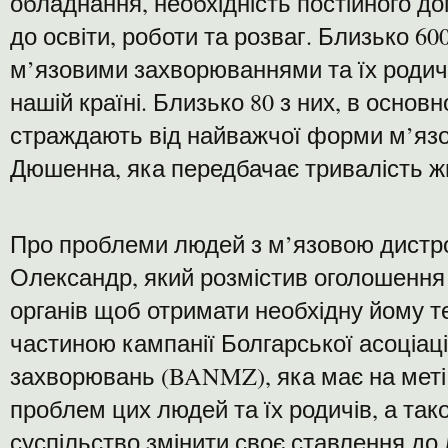
обладнання, необхідність постійного д
до освіти, роботи та розваг. Близько 60
м’язовими захворюваннями та їх родич
нашій країні. Близько 80 з них, в основ
страждають від найважчої форми м’язов
Дюшенна, яка передбачає тривалість жи
Про проблеми людей з м’язовою дистро
Олександр, який розмістив оголошення 
органів щоб отримати необхідну йому т
частиною кампанії Болгарської асоціац
захворювань (BANMZ), яка має на меті
проблем цих людей та їх родичів, а та
суспільство змінити своє ставлення д