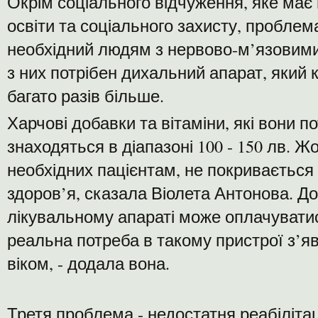
Окрім соціального відчуження, яке має
освіти та соціального захисту, проблема
необхідний людям з нервово-м’язовим
з них потрібен дихальний апарат, який к
багато разів більше.
Харчові добавки та вітаміни, які вони 
знаходяться в діапазоні 100 - 150 лв. Жо
необхідних пацієнтам, не покривається
здоров’я, сказала Віолета Антонова. До
лікувальному апараті може оплачувати
реальна потреба в такому пристрої з’яв
віком, - додала вона.
Третя проблема - недостатня реабіліта