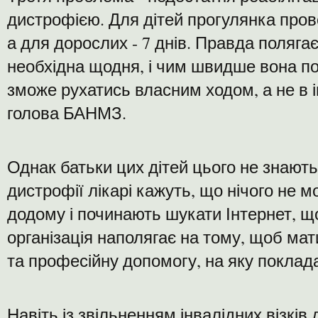
дистрофією. Для дітей прогулянка провод
а для дорослих - 7 днів. Правда полягає
необхідна щодня, і чим швидше вона п
зможе рухатись власним ходом, а не в і
голова БАНМЗ.
Однак батьки цих дітей цього не знают
дистрофії лікарі кажуть, що нічого не 
додому і починають шукати Інтернет, щ
організація наполягає на тому, щоб мат
та професійну допомогу, на яку поклад
Навіть із звільненням інвалідних візкі