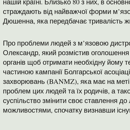
нашій країні. Близько 80 з них, в основ
страждають від найважчої форми м’язов
Дюшенна, яка передбачає тривалість жи
Про проблеми людей з м’язовою дистро
Олександр, який розмістив оголошення 
органів щоб отримати необхідну йому т
частиною кампанії Болгарської асоціац
захворювань (BANMZ), яка має на меті
проблем цих людей та їх родичів, а та
суспільство змінити своє ставлення д
можливостями, спочатку визнавши існув