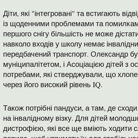
Діти, які "інтегровані" та встигають ві
із щоденними проблемами та помилкам
першого снігу більшість не може дістат
навколо входів у школу немає інвалідних
передбачений транспорт. Олександр бу
муніципалітетом, і Асоціацією дітей з 
потребами, які стверджували, що хлопе
через його високий рівень IQ.
Також потрібні пандуси, а там, де сходи
на інвалідному візку. Для дітей молодшо
дистрофією, які все ще вміють ходити са