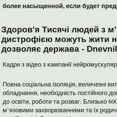
более насыщенной, если будет предо
Здоров'я Тисячі людей з м
дистрофією можуть жити н
дозволяє держава - Dnevni
Кадри з відео з кампанії нейромускуля
Повна соціальна ізоляція, величезні ви
обладнання, необхідність постійного д
до освіти, роботи та розваг. Близько 60
м’язовими захворюваннями та їх родич