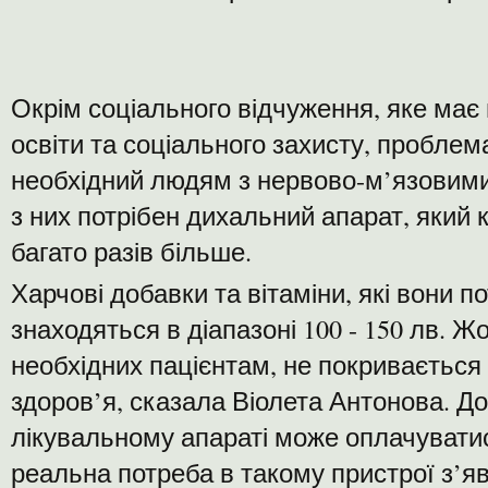
Окрім соціального відчуження, яке має
освіти та соціального захисту, проблема
необхідний людям з нервово-м’язовим
з них потрібен дихальний апарат, який к
багато разів більше.
Харчові добавки та вітаміни, які вони 
знаходяться в діапазоні 100 - 150 лв. Жо
необхідних пацієнтам, не покривається
здоров’я, сказала Віолета Антонова. До
лікувальному апараті може оплачувати
реальна потреба в такому пристрої з’яв