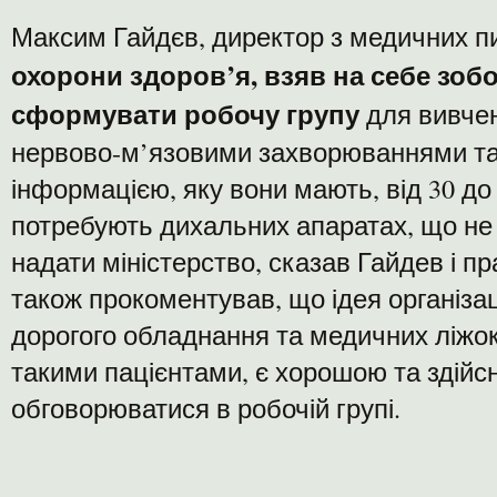
Максим Гайдєв, директор з медичних 
охорони здоров’я,
взяв на себе зоб
сформувати робочу групу
для вивче
нервово-м’язовими захворюваннями та
інформацією, яку вони мають, від 30 до 
потребують дихальних апаратах, що не
надати міністерство, сказав Гайдев і пр
також прокоментував, що ідея організац
дорогого обладнання та медичних ліжо
такими пацієнтами, є хорошою та здійс
обговорюватися в робочій групі.