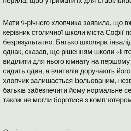
перила, щоб утримати їх для стабільнос
Мати 9-річного хлопчика заявила, що в
керівник столичної школи міста Софії п
безрезультатно. Батько школяра-інвалід
однак, сказав, що рішенням школи «інт
виділити для нього кімнату на першому 
сидить один, а вчителів доручають його
хлопчик залишається ізольованим, не
батьків забезпечити йому нормальне с
також не могли боротися з комп’ютером 