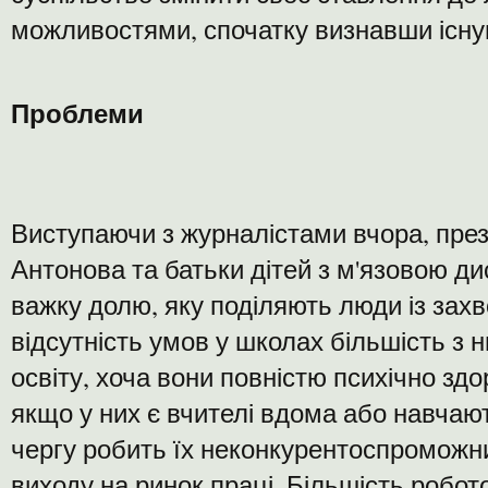
можливостями, спочатку визнавши існув
Проблеми
Виступаючи з журналістами вчора, пре
Антонова та батьки дітей з м'язовою д
важку долю, яку поділяють люди із зах
відсутність умов у школах більшість з 
освіту, хоча вони повністю психічно здо
якщо у них є вчителі вдома або навчают
чергу робить їх неконкурентоспромож
виходу на ринок праці. Більшість робот