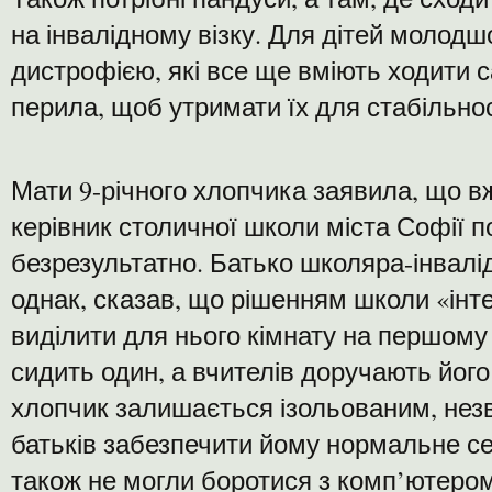
на інвалідному візку. Для дітей молодшо
дистрофією, які все ще вміють ходити са
перила, щоб утримати їх для стабільнос
Мати 9-річного хлопчика заявила, що в
керівник столичної школи міста Софії п
безрезультатно. Батько школяра-інвалід
однак, сказав, що рішенням школи «інт
виділити для нього кімнату на першому 
сидить один, а вчителів доручають його
хлопчик залишається ізольованим, не
батьків забезпечити йому нормальне с
також не могли боротися з комп’ютером 