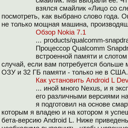
смайлик. Мы выбрали ее. Чт
взялся смайлик «Лицо со сл
посмотреть, как выбрано слово года. О
не только мощная машина, производя
Обзор Nokia 7.1
... products/qualcomm-snapdr
Процессор Qualcomm Snapdra
встроенной памяти и слотом
случай, если вам потребуется больше 
ОЗУ и 32 ГБ памяти - только не в США
Как установить Android L Dev
... иной много Nexus, и я эк
его различными версиями на
я подготовил на основе сма
которым я владею и на котором я успе
бета-версию Android L. Ниже приведен