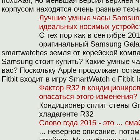
похожая, но меньшая версия верхней ч
корпусом находятся очень разные техн
Лучшие умные часы Samsung
идеальных носимых устройс
С тех пор как в сентябре 20
оригинальный Samsung Gala
smartwatches земля от корейской компа
Samsung стоит купить?
Какие умные ч
вас? Поскольку Apple продолжает оста
Fitbit входит в игру SmartWatch с Fitbit I
Фактор R32 в кондициониров
опасаться этого изменения?
Кондиционер сплит-стены Gr
хладагенте R32
Слово года 2015 - это ... см
... неверное описание, пото