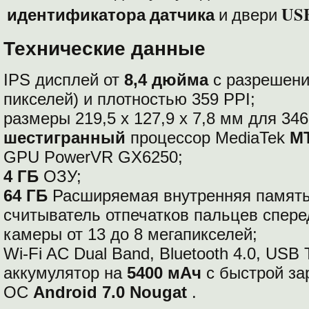
идентификатора датчика
USB
и двери
Технические данные
IPS дисплей от
8,4 дюйма
с разрешен
пикселей) и плотностью 359 PPI;
размеры 219,5 х 127,9 х 7,8 мм для 346 
шестигранный
процессор MediaTek
M
GPU PowerVR GX6250;
4 ГБ
ОЗУ;
64 ГБ
Расширяемая внутренняя памят
считыватель отпечатков пальцев спере
камеры от 13 до 8 мегапикселей;
Wi-Fi AC Dual Band, Bluetooth 4.0, USB 
аккумулятор на
5400 мАч
с быстрой за
ОС
Android 7.0 Nougat
.