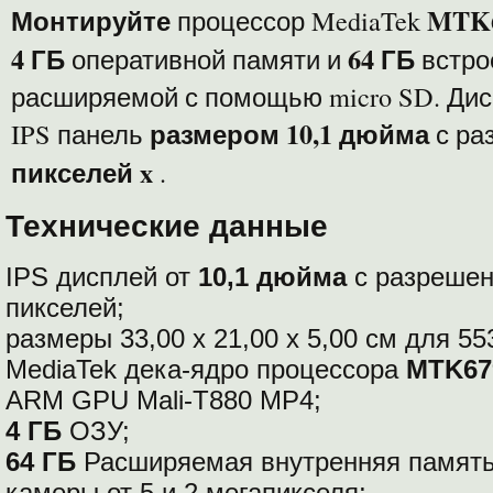
Монтируйте
MTK6
процессор MediaTek
4 ГБ
64 ГБ
оперативной памяти и
встро
расширяемой с помощью micro SD. Дис
размером 10,1 дюйма
IPS панель
с ра
пикселей x
.
Технические данные
IPS дисплей от
10,1 дюйма
с разреше
пикселей;
размеры 33,00 х 21,00 х 5,00 см для 553
MediaTek дека-ядро процессора
MTK67
ARM GPU Mali-T880 MP4;
4 ГБ
ОЗУ;
64 ГБ
Расширяемая внутренняя памят
камеры от 5 и 2 мегапикселя;