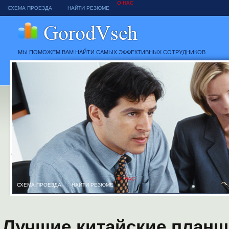
О НАС
СХЕМА ПРОЕЗДА
НАЙТИ РЕЗЮМЕ
МЫ ПОМОЖЕМ ВАМ НАЙТИ САМЫХ ЭФФЕКТИВНЫХ СОТРУДНИКОВ
О НАС
СХЕМА ПРОЕЗДА
НАЙТИ РЕЗЮМЕ
Лучшие китайские планше