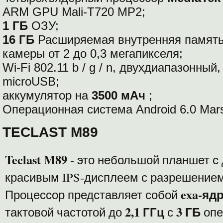
ARM GPU Mali-T720 MP2;
1 ГБ
ОЗУ;
16 ГБ
Расширяемая внутренняя памят
камеры от 2 до 0,3 мегапикселя;
Wi-Fi 802.11 b / g / n, двухдиапазонный
microUSB;
аккумулятор на
3500 мАч
;
Операционная система Android 6.0 Mar
TECLAST M89
Teclast M89
- это небольшой планшет с
красивым IPS-дисплеем с разрешение
exa-яд
Процессор представляет собой
2,1 ГГц
3 ГБ
тактовой частотой до
с
опе