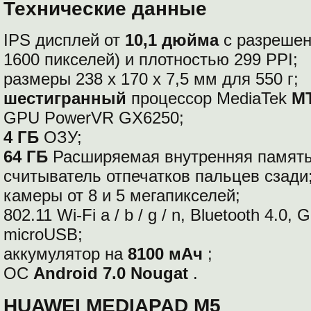
Технические данные
IPS дисплей от
10,1 дюйма
с разреше
1600 пикселей) и плотностью 299 PPI;
размеры 238 х 170 х 7,5 мм для 550 г;
шестигранный
процессор MediaTek
M
GPU PowerVR GX6250;
4 ГБ
ОЗУ;
64 ГБ
Расширяемая внутренняя памят
считыватель отпечатков пальцев сзади
камеры от 8 и 5 мегапикселей;
802.11 Wi-Fi a / b / g / n, Bluetooth 4.
microUSB;
аккумулятор на
8100 мАч
;
ОС
Android 7.0 Nougat
.
HUAWEI MEDIAPAD M5