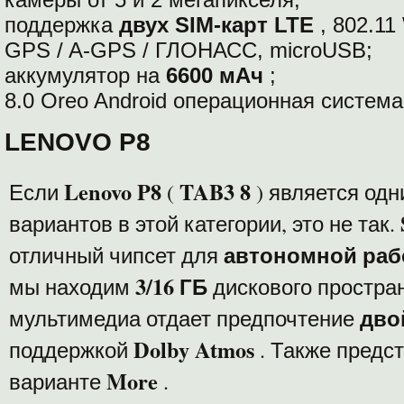
поддержка
двух SIM-карт LTE
, 802.11 
GPS / A-GPS / ГЛОНАСС, microUSB;
аккумулятор на
6600 мАч
;
8.0 Oreo Android операционная система
LENOVO P8
Lenovo P8
TAB3 8
Если
(
) является од
вариантов в этой категории, это не так.
автономной ра
отличный чипсет для
3/16 ГБ
мы находим
дискового простран
дво
мультимедиа отдает предпочтение
Dolby Atmos
поддержкой
. Также предс
More
варианте
.