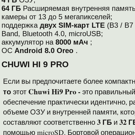
64 ГБ
Расширяемая внутренняя памят
камеры от 13 до 5 мегапикселей;
поддержка
двух SIM-карт LTE
(B3 / B7 
Band, Bluetooth 4.0, microUSB;
аккумулятор на
8000 мАч
;
ОС
Android 8.0 Oreo
.
CHUWI HI 9 PRO
Если вы предпочитаете более компакт
то
Chuwi Hi9 Pro -
этот
это правильный
обеспечение практически идентично, р
объеме ОЗУ и внутренней памяти, кото
3 ГБ
32 Г
составляют соответственно
и
помощью microSD. Бортовой операцион