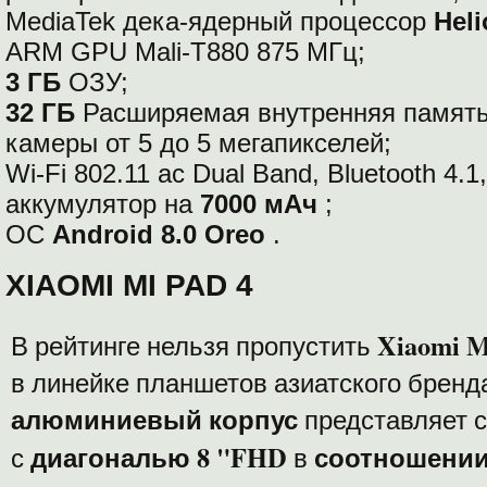
MediaTek дека-ядерный процессор
Heli
ARM GPU Mali-T880 875 МГц;
3 ГБ
ОЗУ;
32 ГБ
Расширяемая внутренняя памят
камеры от 5 до 5 мегапикселей;
Wi-Fi 802.11 ac Dual Band, Bluetooth 4.1,
аккумулятор на
7000 мАч
;
ОС
Android 8.0 Oreo
.
XIAOMI MI PAD 4
Xiaomi M
В рейтинге нельзя пропустить
в линейке планшетов азиатского бренд
алюминиевый корпус
представляет 
диагональю 8 "FHD
соотношени
с
в