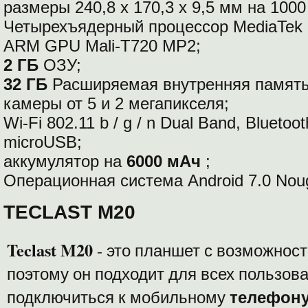
размеры 240,8 х 170,3 х 9,5 мм на 1000 
Четырехъядерный процессор MediaTek
ARM GPU Mali-T720 MP2;
2 ГБ
ОЗУ;
32 ГБ
Расширяемая внутренняя памят
камеры от 5 и 2 мегапикселя;
Wi-Fi 802.11 b / g / n Dual Band, Bluetoo
microUSB;
аккумулятор на
6000 мАч
;
Операционная система Android 7.0 Nou
TECLAST M20
Teclast M20
- это планшет с возможнос
поэтому он подходит для всех пользова
телефон
подключиться к мобильному