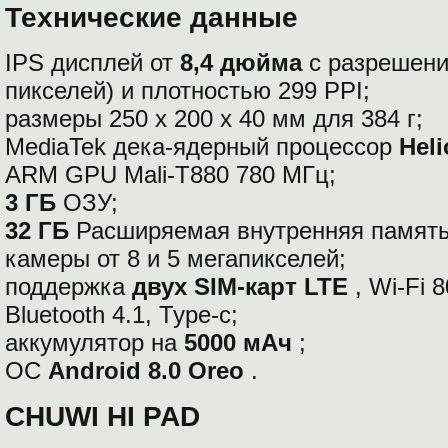
Технические данные
IPS дисплей от
8,4 дюйма
с разрешен
пикселей) и плотностью 299 PPI;
размеры 250 х 200 х 40 мм для 384 г;
MediaTek дека-ядерный процессор
Heli
ARM GPU Mali-T880 780 МГц;
3 ГБ
ОЗУ;
32 ГБ
Расширяемая внутренняя памят
камеры от 8 и 5 мегапикселей;
поддержка
двух SIM-карт LTE
, Wi-Fi 8
Bluetooth 4.1, Type-c;
аккумулятор на
5000 мАч
;
ОС
Android 8.0 Oreo
.
CHUWI HI PAD