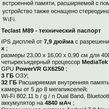
встроенной памяти, расширяемой с по
устройство также оснащено стереодин
WiFi.
Teclast M89 - технический паспорт
IPS дисплей от
7,9 дюйма
с разрешен
x
;
размеры 23,00 х 16,00 х 0,90 см для 400
четырехъядерный процессор
MediaTek
GPU
PowerVR GX6250
;
3 ГБ
ОЗУ;
32 ГБ
Расширяемая внутренняя памят
камеры от 5 до 8 мегапикселей;
Wi-Fi 802.11 b / g / n Dual Band, Bluetoo
аккумулятор на
4840 мАч
;