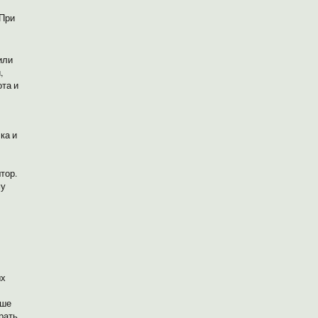
 При
или
,
ота и
ка и
тор.
му
ых
чше
рать