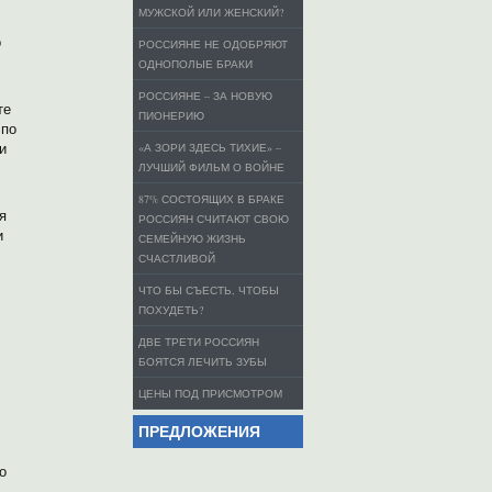
МУЖСКОЙ ИЛИ ЖЕНСКИЙ?
о
РОССИЯНЕ НЕ ОДОБРЯЮТ
ОДНОПОЛЫЕ БРАКИ
РОССИЯНЕ – ЗА НОВУЮ
те
ПИОНЕРИЮ
 по
и
«А ЗОРИ ЗДЕСЬ ТИХИЕ» –
ЛУЧШИЙ ФИЛЬМ О ВОЙНЕ
87% СОСТОЯЩИХ В БРАКЕ
я
РОССИЯН СЧИТАЮТ СВОЮ
и
СЕМЕЙНУЮ ЖИЗНЬ
СЧАСТЛИВОЙ
ЧТО БЫ СЪЕСТЬ, ЧТОБЫ
ПОХУДЕТЬ?
ДВЕ ТРЕТИ РОССИЯН
БОЯТСЯ ЛЕЧИТЬ ЗУБЫ
ЦЕНЫ ПОД ПРИСМОТРОМ
ПРЕДЛОЖЕНИЯ
о