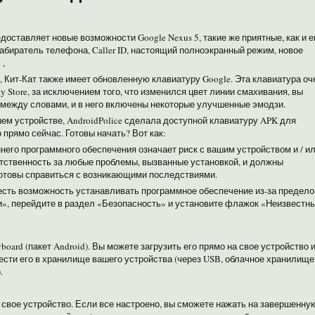
едоставляет новые возможности Google Nexus 5, такие же приятные, как и е
абиратель телефона, Caller ID, настоящий полноэкранный режим, новое
 ,
 Кит-Кат также имеет обновленную клавиатуру Google. Эта клавиатура оч
y Store, за исключением того, что изменился цвет линии смахивания, вы
о между словами, и в него включены некоторые улучшенные эмодзи.
ашем устройстве, AndroidPolice сделала доступной клавиатуру APK для
 прямо сейчас.
Готовы начать? Вот как:
ннего программного обеспечения означает риск с вашим устройством и / и
тственность за любые проблемы, вызванные установкой, и должны
 готовы справиться с возникающими последствиями.
 есть возможность устанавливать программное обеспечение из-за предело
ки», перейдите в раздел «Безопасность» и установите флажок «Неизвестн
oard (пакет Android). Вы можете загрузить его прямо на свое устройство 
нести его в хранилище вашего устройства (через USB, облачное хранилище
.
 свое устройство. Если все настроено, вы сможете нажать на завершенну