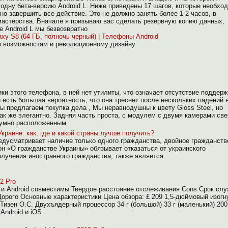
одну бета-версию Android L. Ниже приведены 17 шагов, которые необхо
о завершить все действие. Это не должно занять более 1-2 часов, в
мастерства. Вначале я призываю вас сделать резервную копию данных,
е Android L мы безвозвратно
xy S8 (64 ГБ, полночь черный) | Телефоны Android
 возможностям и революционному дизайну
ики этого телефона, в ней нет утилиты, что означает отсутствие поддер
 есть большая вероятность, что она треснет после нескольких падений 
ы предлагаем покупка дела , Мы неравнодушны к цвету Gloss Steel, но
так же элегантно. Задняя часть проста, с модулем с двумя камерами св
зумно расположенным
краине: как, где и какой страны лучше получить?
едусматривает наличие только одного гражданства, двойное гражданств
он «О гражданстве Украины» обязывает отказаться от украинского
олучения иностранного гражданства, также является
2 Pro
 и Android совместимы Твердое расстояние отслеживания Cons Срок сл
Дорого Основные характеристики Цена обзора: £ 209 1,5-дюймовый изогн
изен О.С. Двухъядерный процессор 34 г (большой) 33 г (маленький) 20
Android и iOS