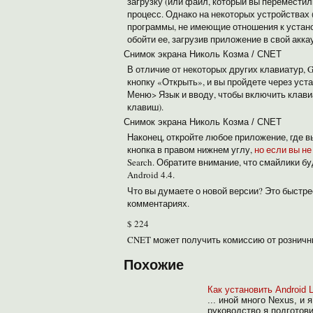
загрузку (или файл, который вы переместил
процесс. Однако на некоторых устройствах 
программы, не имеющие отношения к устано
обойти ее, загрузив приложение в свой аккау
Снимок экрана Николь Козма / CNET
В отличие от некоторых других клавиатур, 
кнопку «Открыть», и вы пройдете через уст
Меню> Язык и вводу, чтобы включить клавиа
клавиш).
Снимок экрана Николь Козма / CNET
Наконец, откройте любое приложение, где в
кнопка в правом нижнем углу,
но если вы не
Search. Обратите внимание, что смайлики б
Android 4.4.
Что вы думаете о новой версии?
Это быстр
комментариях.
$ 224
CNET может получить комиссию от розничн
Похожие
Как установить Android L
... иной много Nexus, и
руководство я подготов