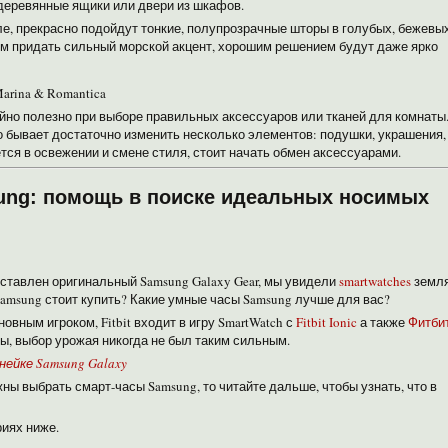
 деревянные ящики или двери из шкафов.
е, прекрасно подойдут тонкие, полупрозрачные шторы в голубых, бежевых
им придать сильный морской акцент, хорошим решением будут даже ярко
Marina & Romantica
йно полезно при выборе правильных аксессуаров или тканей для комнаты
о бывает достаточно изменить несколько элементов: подушки, украшения,
ся в освежении и смене стиля, стоит начать обмен аксессуарами.
ng: помощь в поиске идеальных носимых
едставлен оригинальный Samsung Galaxy Gear, мы увидели
smartwatches
земля
Samsung стоит купить? Какие умные часы Samsung лучше для вас?
вным игроком, Fitbit входит в игру SmartWatch с
Fitbit Ionic
а также
Фитби
ы, выбор урожая никогда не был таким сильным.
нейке Samsung Galaxy
ны выбрать смарт-часы Samsung, то читайте дальше, чтобы узнать, что в
риях ниже.