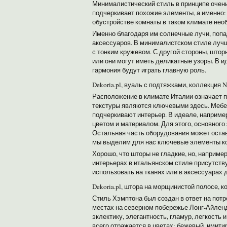
Минималистический стиль в принципе очень
подчеркивает похожие элементы, а именно: 
обустройстве комнаты в таком климате необ
Именно благодаря им солнечные лучи, попа
аксессуаров. В минималистском стиле луч
с тонким кружевом. С другой стороны, што
или они могут иметь деликатные узоры. В 
гармония будут играть главную роль.
Dekoria.pl, вуаль с подтяжками, коллекция N
Расположение в климате Италии означает п
текстуры являются ключевыми здесь. Мебел
подчеркивают интерьер. В идеале, наприме
цветом и материалом. Для этого, основного
Остальная часть оборудования может остав
мы выделим для нас ключевые элементы к
Хорошо, что шторы не гладкие, но, наприме
интерьерах в итальянском стиле присутству
использовать на тканях или в аксессуарах 
Dekoria.pl, штора на морщинистой полосе, 
Стиль Хэмптона был создан в ответ на пот
местах на северном побережье Лонг-Айленд
эклектику, элегантность, гламур, легкост
всего отражается в цветах: бежевый, имитир