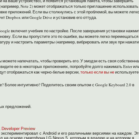
и на ваше устройство), и появится установщик пакета, чтобы завершить
(например, Note 2) может отображаться только приглашение использовать
вке приложений. Если вы столкнулись с этой проблемой, вы можете легк
нт Dropbox или Google Drive и установив его оттуда.
Google включил учебник по настройке. После завершения установки нажми
ановку. Если вы пропустите это по ошибке, вы можете легко перемещаться
туру и настроить параметры (например, вибрировать или звук при нажати
ы можете напечатать, чтобы проверить его. У эмодзи есть своя собственна
видите ее в некоторых приложениях, попробуйте долго нажимать Enter ил
удут отображаться как черно-белые версии,
только если вы не
используете
ее?
Более интуитивно? Поделитесь своим опытом с Google Keyboard 2.0 в
ых предложений.
 Developer Preview
 я экспериментировал с Android и его различными версиями на каждом. Эт
ил на основе смартфона LG Nexus 5, которым я владею и на котором я