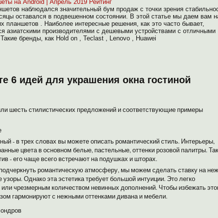
еты на Android | Апрель 2019 Рейтинг
ланшетов наблюдался значительный бум продаж с точки зрения стабильно
сяцы оставался в подвешенном состоянии. В этой статье мы даем вам 
х планшетов . Наиболее интересные решения, как это часто бывает,
ся азиатскими производителями с дешевыми устройствами с отличными
акие бренды, как Hold on , Teclast , Lenovo , Huawei
е 6 идей для украшения окна гостиной
вили шесть стилистических предложений и соответствующие примеры
е
ый - в трех словах вы можете описать романтический стиль. Интерьеры,
ранные цвета в основном белые, пастельные, оттенки розовой палитры. Та
ив - его чаще всего встречают на подушках и шторах.
м подчеркнуть романтическую атмосферу, мы можем сделать ставку на не
узоры. Однако эта эстетика требует большой интуиции. Это легко
 или чрезмерным количеством невинных дополнений. Чтобы избежать этог
зом гармонируют с нежными оттенками дивана и мебели.
Лондров