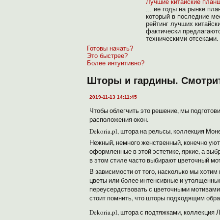
Лучшие китайские планш
... ие годы на рынке п
который в последние ме
рейтинг лучших китайски
фактически предлагают
техническими отсеками. Т
Готовы начать?
Это быстрее?
Более интуитивно?
Шторы и гардины. Смотрит
2019-11-13 14:11:45
Чтобы облегчить это решение, мы подгото
расположения окон.
Dekoria.pl, штора на рельсы, коллекция Мон
Нежный, немного женственный, конечно уютн
оформленные в этой эстетике, яркие, а выб
в этом стиле часто выбирают цветочный мот
В зависимости от того, насколько мы хоти
цветы или более интенсивные и утолщенные 
переусердствовать с цветочными мотивами
стоит помнить, что шторы подходящим обра
Dekoria.pl, штора с подтяжками, коллекция 