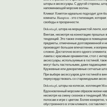
шторы и аксессуары. С другой стороны, шт
напоминающей морские волны.
Климат Хэмптон идеально подходит для бол
комнаты. Hampton - это стилизация, котора
свободы и прозрачности.
Dekoria.pl, штора на морщинистой ленте, ко
Винтаж, несмотря на коннотацию прошлых в
тенденций. Это также очевидно в помещени
предметы, отмеченные долговременной и н
производят большое впечатление, и вопрек
сложно. Достаточно всего одного элемента 
лампа с красивым орнаментом, стол с инте
аксессуары, используемые в гостиной, так
могут быть пастельными, даже падающими в
Кружевные или декоративные сетчатые што
При выборе аксессуаров для гостиной в ви
переусердствовать со старомодными аксес
Dekoria.pl, шторы на колесах, коллекция Mire
Вдохновленный морским образом жизни навс
несмотря на смену сезонов и тенденций. Мо
полосам и игре с цветом. Более конкретно,
обустроенного в этом климате, составляют