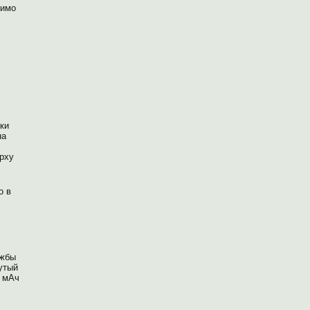
димо
жки
на
ерху
о в
ужбы
утый
0 мАч