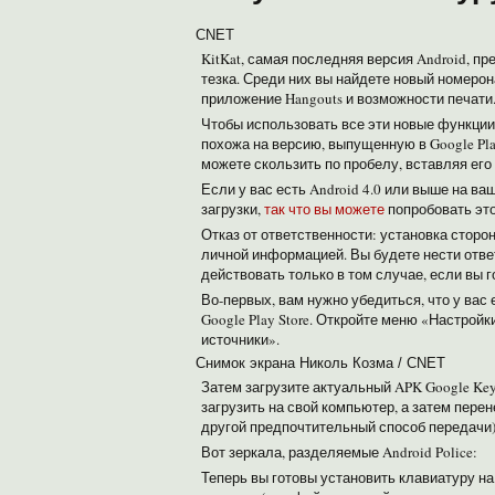
CNET
KitKat, самая последняя версия Android, пр
тезка. Среди них вы найдете новый номерон
приложение Hangouts и возможности печати.
Чтобы использовать все эти новые функции,
похожа на версию, выпущенную в Google Pla
можете скользить по пробелу, вставляя ег
Если у вас есть Android 4.0 или выше на в
загрузки,
так что вы можете
попробовать это
Отказ от ответственности: установка сторо
личной информацией. Вы будете нести отве
действовать только в том случае, если вы
Во-первых, вам нужно убедиться, что у вас
Google Play Store. Откройте меню «Настрой
источники».
Снимок экрана Николь Козма / CNET
Затем загрузите актуальный APK Google Keyb
загрузить на свой компьютер, а затем пере
другой предпочтительный способ передачи)
Вот зеркала, разделяемые Android Police:
Теперь вы готовы установить клавиатуру на