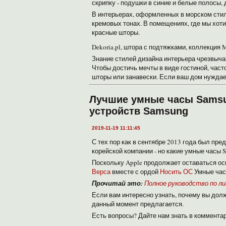
скрипку - подушки в синие и белые полосы,
В интерьерах, оформленных в морском стил
кремовых тонах. В помещениях, где мы хот
красные шторы.
Dekoria.pl, штора с подтяжками, коллекция 
Знание стилей дизайна интерьера чрезвыча
Чтобы достичь мечты в виде гостиной, част
шторы или занавески. Если ваш дом нуждает
Лучшие умные часы Samsu
устройств Samsung
2019-11-19 11:11:45
С тех пор как в сентябре 2013 года был пр
корейской компании - но какие умные часы 
Поскольку Apple продолжает оставаться осно
Верса
вместе с ордой
Носить ОС
Умные час
Прочитай это:
Полное руководство по ли
Если вам интересно узнать, почему вы долж
данный момент предлагается.
Есть вопросы? Дайте нам знать в коммента