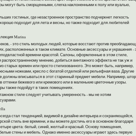
оры могут быть сморщенными, слегка наклоненными к полу или вуалью,
ьших гостиных, где незастроенное пространство подчеркнет легкость
я хорошо подходит для лета и весны, но также подходит для любителей
ллекция Marina
еков, - это стиль молодых людей, которые восстают против преобладающ
ях, расположенных в таком климате. Основные аксессуары и украшения - 
еподвластной времени красотой. Салоны, оформленные в этом стиле,
и распространенному мнению, добиться винтажного эффекта не так уж и
из старых времен или просто стилизованного. Это может быть, например,
ресными ножками, кресло с богатой отделкой или рельефная ваза. Другие
же должны вписываться в этот старинный предмет мебели. Например, што
 оттенки бежевого или кремового или в маленькие цветочные узоры.
ры также подойдут в таких помещениях.
нтажном стиле следует учитывать умеренность - мы не хотим
суарами.
lla
егда стал тенденцией, видимой в дизайне интерьера и сохраняющейся,
рской стиль вне времени, и вы можете достичь его в основном благодаря
 четыре цвета: белый, синий, желтый и красный. Основу помещения,
 белые стены и мебель. Однако именно аксессуары играют здесь первую