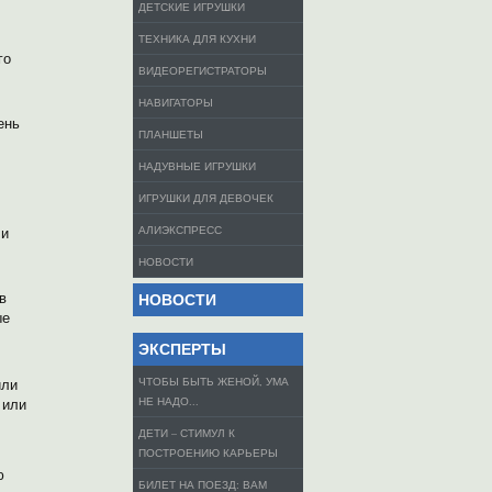
ДЕТСКИЕ ИГРУШКИ
ТЕХНИКА ДЛЯ КУХНИ
го
ВИДЕОРЕГИСТРАТОРЫ
НАВИГАТОРЫ
ень
ПЛАНШЕТЫ
НАДУВНЫЕ ИГРУШКИ
ИГРУШКИ ДЛЯ ДЕВОЧЕК
АЛИЭКСПРЕСС
ли
НОВОСТИ
в
НОВОСТИ
ые
ЭКСПЕРТЫ
ЧТОБЫ БЫТЬ ЖЕНОЙ, УМА
или
НЕ НАДО...
 или
ДЕТИ – СТИМУЛ К
ПОСТРОЕНИЮ КАРЬЕРЫ
ю
БИЛЕТ НА ПОЕЗД: ВАМ