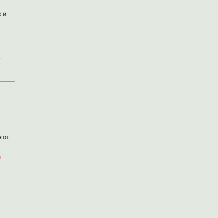
 и
.
 от
т