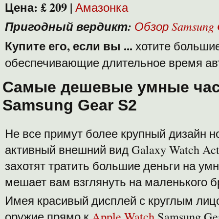
Цена:
£ 209
|
Амазонка
Пригодный вердикт:
Обзор Samsung 
Купите его, если вы ...
хотите большие
обеспечивающие длительное время ав
Самые дешевые умные ча
Samsung Gear S2
Не все примут более крупный дизайн но
активный внешний вид Galaxy Watch Acti
захотят тратить большие деньги на умн
мешает вам взглянуть на маленького б
Имея красивый дисплей с круглым лиц
оружие прямо к
Apple Watch
Samsung Ge