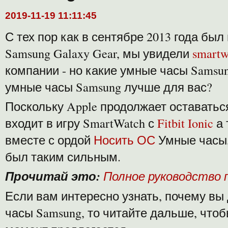
2019-11-19 11:11:45
С тех пор как в сентябре 2013 года бы
Samsung Galaxy Gear, мы увидели
smartw
компании - но какие умные часы Samsun
умные часы Samsung лучше для вас?
Поскольку Apple продолжает оставаться
входит в игру SmartWatch с
Fitbit Ionic
а
вместе с ордой
Носить ОС
Умные часы,
был таким сильным.
Прочитай это:
Полное руководство п
Если вам интересно узнать, почему вы
часы Samsung, то читайте дальше, чтоб