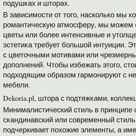
подушках и шторах.
В зависимости от того, насколько мы х
романтическую атмосферу, мы можем с
цветы или более интенсивные и утолще
эстетика требует большой интуиции. Э
с цветочными мотивами или чрезмерн
дополнений. Чтобы избежать этого, сто
подходящим образом гармонируют с н
мебели.
Dekoria.pl, штора с подтяжками, колле
Минималистический стиль в принципе 
скандинавский или современный стиль
подчеркивает похожие элементы, а име