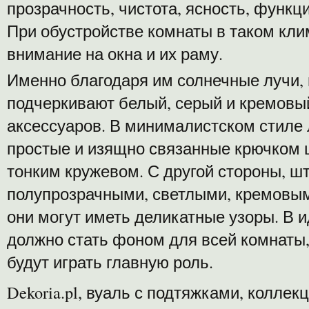
прозрачность, чистота, ясность, функц
При обустройстве комнаты в таком кли
внимание на окна и их раму.
Именно благодаря им солнечные лучи,
подчеркивают белый, серый и кремовы
аксессуаров. В минималистском стиле 
простые и изящно связанные крючком 
тонким кружевом. С другой стороны, 
полупрозрачными, светлыми, кремовым
они могут иметь деликатные узоры. В
должно стать фоном для всей комнаты,
будут играть главную роль.
Dekoria.pl, вуаль с подтяжками, коллек