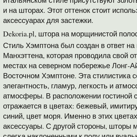
и на шторах. Этот оттенок стоит исполь
аксессуарах для застежки.
Dekoria.pl, штора на морщинистой поло
Стиль Хэмптона был создан в ответ на
Манхэттена, которая проводила свой о
местах на северном побережье Лонг-Ай
Восточном Хэмптоне. Эта стилистика со
элегантность, гламур, легкость и атмо
атмосферы. В расположении гостиной 
отражается в цветах: бежевый, имитир
синий, цвет моря. Именно в этих цвета
аксессуары. С другой стороны, шторы
слегка наклоненными к полу или вуал