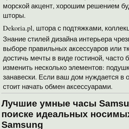
морской акцент, хорошим решением бу
шторы.
Dekoria.pl, штора с подтяжками, коллек
Знание стилей дизайна интерьера чрез
выборе правильных аксессуаров или т
достичь мечты в виде гостиной, часто 
изменить несколько элементов: подушк
занавески. Если ваш дом нуждается в 
стоит начать обмен аксессуарами.
Лучшие умные часы Samsu
поиске идеальных носимы
Samsung