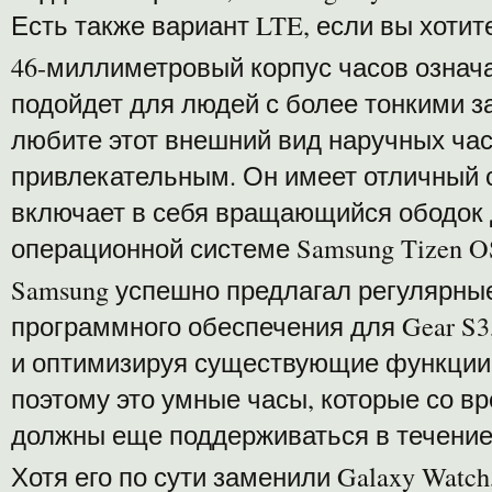
Есть также вариант LTE, если вы хоти
46-миллиметровый корпус часов означае
подойдет для людей с более тонкими з
любите этот внешний вид наручных часо
привлекательным. Он имеет отличный 
включает в себя вращающийся ободок 
операционной системе Samsung Tizen O
Samsung успешно предлагал регулярны
программного обеспечения для Gear S3
и оптимизируя существующие функции 
поэтому это умные часы, которые со в
должны еще поддерживаться в течение
Хотя его по сути заменили Galaxy Watc