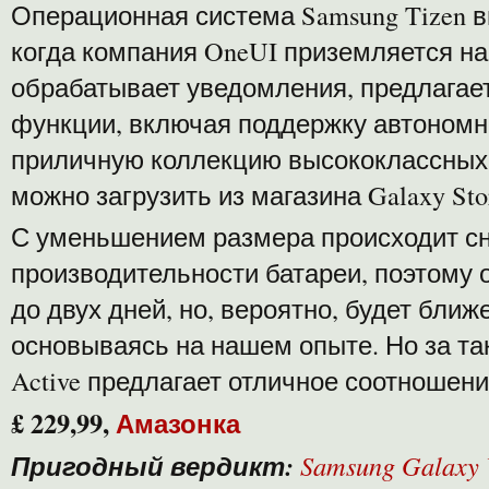
Операционная система Samsung Tizen 
когда компания OneUI приземляется н
обрабатывает уведомления, предлагае
функции, включая поддержку автономног
приличную коллекцию высококлассных
можно загрузить из магазина Galaxy Sto
С уменьшением размера происходит с
производительности батареи, поэтому о
до двух дней, но, вероятно, будет ближ
основываясь на нашем опыте. Но за таку
Active предлагает отличное соотношени
£ 229,99,
Амазонка
Пригодный вердикт:
Samsung Galaxy