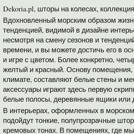
Dekoria.pl, шторы на колесах, коллекция
Вдохновленный морским образом жизни
тенденцией, видимой в дизайне интер
несмотря на смену сезонов и тенденци
времени, и вы можете достичь его в о
и игре с цветом. Более конкретно, четы
желтый и красный. Основу помещения, 
климате, составляют белые стены и ме
аксессуары играют здесь первую скрипк
белые полосы, деревянные ящики или 
В интерьерах, оформленных в морском
подойдут тонкие, полупрозрачные штор
кремовых тонах. В помещениях, где мы