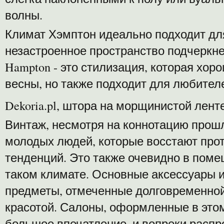
волны.
Климат Хэмптон идеально подходит для
незастроенное пространство подчеркне
Hampton - это стилизация, которая хор
весны, но также подходит для любител
Dekoria.pl, штора на морщинистой лент
Винтаж, несмотря на коннотацию прошлы
молодых людей, которые восстают пр
тенденций. Это также очевидно в пом
таком климате. Основные аксессуары и
предметы, отмеченные долговременной
красотой. Салоны, оформленные в этом
большое впечатление, и вопреки расп