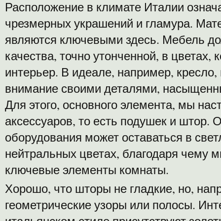
Расположение в климате Италии означа
чрезмерных украшений и гламура. Мате
являются ключевыми здесь. Мебель д
качества, точно утонченной, в цветах,
интерьер. В идеале, например, кресло,
внимание своими деталями, насыщенн
Для этого, основного элемента, мы нас
аксессуаров, то есть подушек и штор. 
оборудования может оставаться в свет
нейтральных цветах, благодаря чему 
ключевые элементы комнаты.
Хорошо, что шторы не гладкие, но, нап
геометрические узоры или полосы. Инте
итальянском стиле присутствуют золот