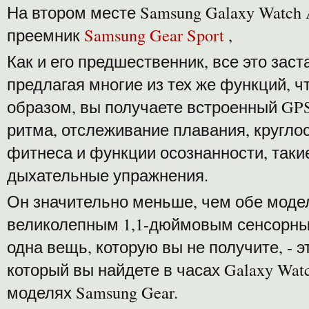
На втором месте Samsung Galaxy Watch 
преемник
Samsung Gear Sport
,
Как и его предшественник, все это заст
предлагая многие из тех же функций, чт
образом, вы получаете встроенный GPS
ритма, отслеживание плавания, кругло
фитнеса и функции осознанности, таки
дыхательные упражнения.
Он значительно меньше, чем обе модел
великолепным 1,1-дюймовым сенсорным
одна вещь, которую вы не получите, -
который вы найдете в часах Galaxy Wat
моделях Samsung Gear.