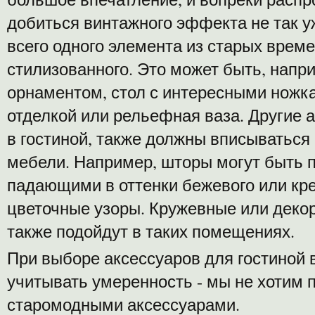
добиться винтажного эффекта не так у
всего одного элемента из старых време
стилизованного. Это может быть, напр
орнаментом, стол с интересными ножка
отделкой или рельефная ваза. Другие 
в гостиной, также должны вписываться
мебели. Например, шторы могут быть 
падающими в оттенки бежевого или кр
цветочные узоры. Кружевные или деко
также подойдут в таких помещениях.
При выборе аксессуаров для гостиной 
учитывать умеренность - мы не хотим 
старомодными аксессуарами.