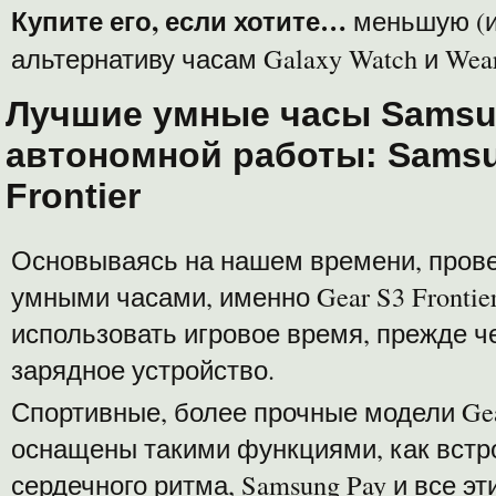
Купите его, если хотите…
меньшую (и
альтернативу часам Galaxy Watch и Wea
Лучшие умные часы Samsu
автономной работы: Samsu
Frontier
Основываясь на нашем времени, прове
умными часами, именно Gear S3 Fronti
использовать игровое время, прежде 
зарядное устройство.
Спортивные, более прочные модели Ge
оснащены такими функциями, как встр
сердечного ритма, Samsung Pay и все э