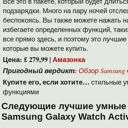
Все это в пакете, который будет длитьс
подзарядки. Много на пару ночей отсле
беспокоясь. Вы также можете нажать н
избегаете определенных функций, таки
все прямо здесь, и поэтому это лучшие
которые вы можете купить.
Цена: £ 279,99 |
Амазонка
Пригодный вердикт:
Обзор Samsung 
Купите его, если хотите…
стильные у
функциями
Следующие лучшие умные 
Samsung Galaxy Watch Acti