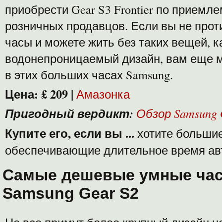
приобрести Gear S3 Frontier по приемле
розничных продавцов. Если вы не про
часы и можете жить без таких вещей, к
водонепроницаемый дизайн, вам еще м
в этих больших часах Samsung.
Цена:
£ 209
|
Амазонка
Пригодный вердикт:
Обзор Samsung 
Купите его, если вы ...
хотите большие
обеспечивающие длительное время ав
Самые дешевые умные ча
Samsung Gear S2