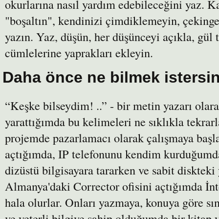
okurlarına nasıl yardım edebileceğini yaz. Ka
"boşaltın", kendinizi çimdiklemeyin, çekingen
yazın. Yaz, düşün, her düşünceyi açıkla, gül
cümlelerine yaprakları ekleyin.
Daha önce ne bilmek istersini
“Keşke bilseydim! ..” - bir metin yazarı ola
yarattığımda bu kelimeleri ne sıklıkla tekra
projemde pazarlamacı olarak çalışmaya baş
açtığımda, IP telefonunu kendim kurduğumda,
dizüstü bilgisayara tararken ve sabit disktek
Almanya'daki Corrector ofisini açtığımda İnt
hala olurlar. Onları yazmaya, konuya göre s
ve yeterli bilgiye sahip olduğumda bir kitap