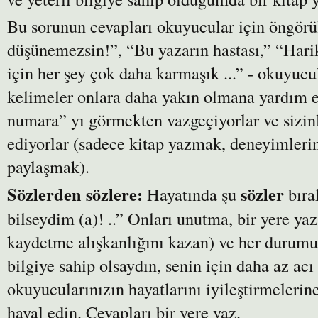
Bu sorunun cevapları okuyucular için öngörü
düşünemezsin!”, “Bu yazarın hastası,” “Hari
için her şey çok daha karmaşık ...” - okuyuc
kelimeler onlara daha yakın olmana yardım ed
numara” yı görmekten vazgeçiyorlar ve sizinl
ediyorlar (sadece kitap yazmak, deneyimlerin
paylaşmak).
Sözlerden sözlere:
sözler
Hayatında şu
bıra
bilseydim (a)! ..” Onları unutma, bir yere yaz
kaydetme alışkanlığını kazan) ve her durum
bilgiye sahip olsaydın, senin için daha az acı
okuyucularınızın hayatlarını iyileştirmelerin
hayal edin. Cevapları bir yere yaz.