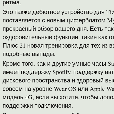
ритма.
Это также дебютное устройство для Tize
поставляется с новым циферблатом My
прекрасный обзор вашего дня. Есть та
оздоровительные функции, такие как о
Плюс 21 новая тренировка для тех из в
подобные выпады.
Кроме того, как и другие умные часы S
имеет поддержку Spotify, поддержку ав
дискового пространства и здоровый выб
совсем на уровне Wear OS или Apple Wa
модель 4G, если вы хотите, чтобы доп
поддержки подключения.