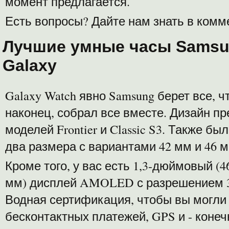
момент предлагается.
Есть вопросы? Дайте нам знать в комм
Лучшие умные часы Samsu
Galaxy
Galaxy Watch явно Samsung берет все, ч
наконец, собрал все вместе. Дизайн п
моделей Frontier и Classic S3. Также 
два размера с вариантами 42 мм и 46 м
Кроме того, у вас есть 1,3-дюймовый (
мм) дисплей AMOLED с разрешением 36
Водная сертификация, чтобы вы могли
бесконтактных платежей, GPS и - конеч