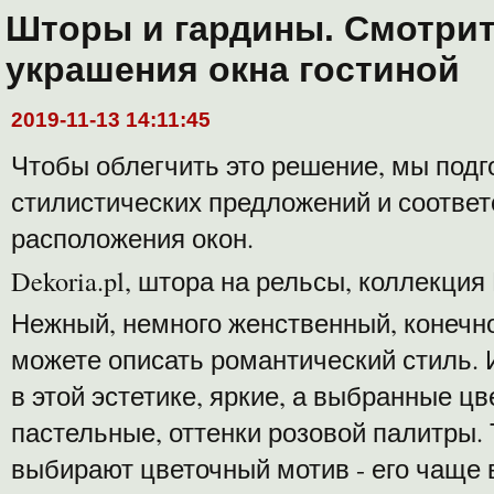
Шторы и гардины. Смотрит
украшения окна гостиной
2019-11-13 14:11:45
Чтобы облегчить это решение, мы подг
стилистических предложений и соотв
расположения окон.
Dekoria.pl, штора на рельсы, коллекция
Нежный, немного женственный, конечно
можете описать романтический стиль.
в этой эстетике, яркие, а выбранные ц
пастельные, оттенки розовой палитры. 
выбирают цветочный мотив - его чаще 