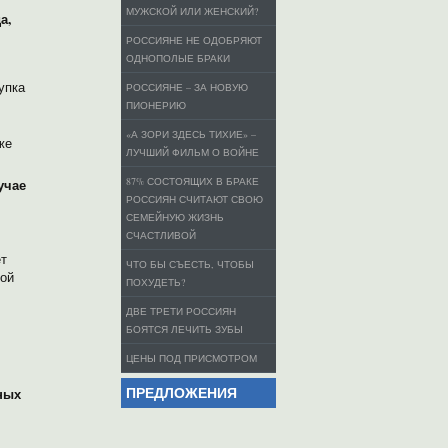
МУЖСКОЙ ИЛИ ЖЕНСКИЙ?
а,
РОССИЯНЕ НЕ ОДОБРЯЮТ
ОДНОПОЛЫЕ БРАКИ
упка
РОССИЯНЕ – ЗА НОВУЮ
ПИОНЕРИЮ
«А ЗОРИ ЗДЕСЬ ТИХИЕ» –
же
ЛУЧШИЙ ФИЛЬМ О ВОЙНЕ
87% СОСТОЯЩИХ В БРАКЕ
учае
РОССИЯН СЧИТАЮТ СВОЮ
СЕМЕЙНУЮ ЖИЗНЬ
СЧАСТЛИВОЙ
ет
ЧТО БЫ СЪЕСТЬ, ЧТОБЫ
той
ПОХУДЕТЬ?
ДВЕ ТРЕТИ РОССИЯН
БОЯТСЯ ЛЕЧИТЬ ЗУБЫ
ЦЕНЫ ПОД ПРИСМОТРОМ
ПРЕДЛОЖЕНИЯ
ных