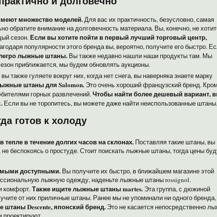
практично и долговечно
имеют множество моделей.
Для вас их практичность, безусловно, самая
но обратите внимание на долговечность материала. Вы, конечно, не хотит
Если вы хотите пойти в первый лучший торговый центр,
дый сезон.
годаря популярности этого бренда вы, вероятно, получите его быстро. Е
легро лыжные штаны.
Вы также недавно нашли наши продукты там. Мы
сезон приближается, мы будем обновлять аукционы.
вы также гуляете вокруг них, когда нет снега, вы наверняка знаете марку
лыжные штаны для Salomon.
Это очень хороший французский бренд. Кро
Чтобы найти более дешевый вариант, 
любителями горных развлечений.
.
Если вы не торопитесь, вы можете даже найти неиспользованные штаны
да готов к холоду
тепле в течение долгих часов на склонах.
Поставляя такие штаны, вы
не беспокоясь о простуде. Стоит поискать лыжные штаны, тогда цены буд
самыми доступными.
Вы получите их быстро, в ближайшем магазине этой
ессиональную лыжную одежду, наденьте лыжные штаны rossignol.
Также ищите лыжные штаны martes.
и комфорт.
Эта группа, с дюжиной
лучите от них приличные штаны. Ранее мы не упоминали ни одного бренда,
 штаны Descente, японский бренд.
Это не касается непосредственно лы
и проектируют.