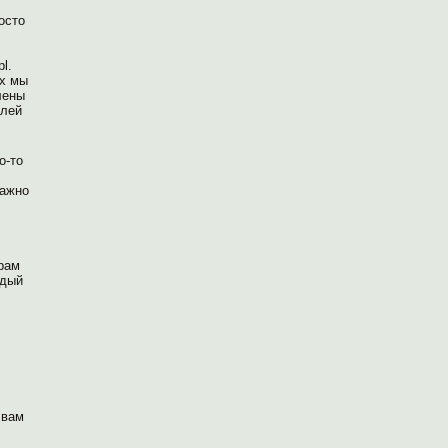
осто
l.
ых мы
лены
елей
о-то
важно
ерам
ждый
 вам