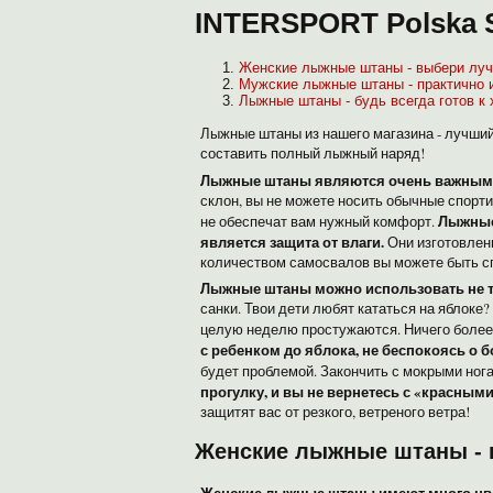
INTERSPORT Polska 
Женские лыжные штаны - выбери лу
Мужские лыжные штаны - практично 
Лыжные штаны - будь всегда готов к
Лыжные штаны из нашего магазина - лучший
составить полный лыжный наряд!
Лыжные штаны являются очень важным
склон, вы не можете носить обычные спорт
Лыжные 
не обеспечат вам нужный комфорт.
является защита от влаги.
Они изготовлены
количеством самосвалов вы можете быть с
Лыжные штаны можно использовать не т
санки.
Твои дети любят кататься на яблоке?
целую неделю простужаются. Ничего более
с ребенком до яблока, не беспокоясь о б
будет проблемой. Закончить с мокрыми нога
прогулку, и вы не вернетесь с «красным
защитят вас от резкого, ветреного ветра!
Женские лыжные штаны - 
Женские лыжные штаны имеют много цве