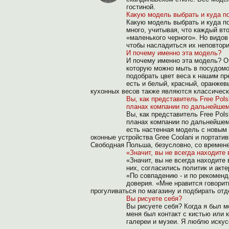
гостиной.
Какую модель выбрать и куда п
Какую модель выбрать и куда по
много, учитывая, что каждый вт
«маленького черного». Но видов
чтобы насладиться их неповтори
И почему именно эта модель?
И почему именно эта модель? О
которую можно мыть в посудом
подобрать цвет веса к нашим пр
есть и белый, красный, оранже
кухонных весов также являются классически
Вы, как представитель Free Pol
планах компании по дальнейшем
Вы, как представитель Free Pol
планах компании по дальнейшем
есть настенная модель с новым 
оконные устройства Gree Coolani и портати
Свободная Польша, безусловно, со времен
«Значит, вы не всегда находите
«Значит, вы не всегда находите 
них, согласились политик и акт
«По совпадению - и по рекоменд
доверия. «Мне нравится говорить
прогуливаться по магазину и подбирать от
Вы рисуете себя?
Вы рисуете себя? Когда я был м
меня был контакт с кистью или
галереи и музеи. Я люблю искус