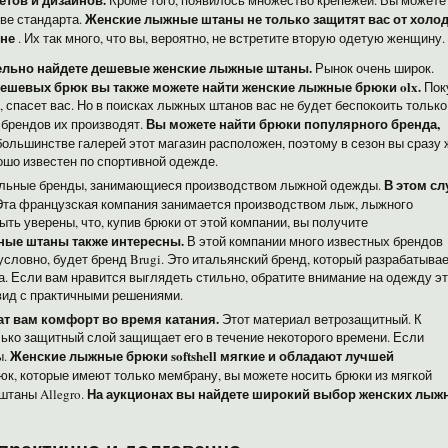
Кроме того, появилось множество крепежей. Вы можете
Женские лыжные штаны не только защитят вас от холод
тве стандарта.
оне
. Их так много, что вы, вероятно, не встретите вторую одетую женщину.
тельно найдете дешевые женские лыжные штаны.
Рынок очень широк.
дешевых брюк вы также можете найти женские лыжные брюки olx.
Пок
 спасет вас. Но в поисках лыжных штанов вас не будет беспокоить только
Вы можете найти брюки популярного бренда,
о брендов их производят.
ольшинстве галерей этот магазин расположен, поэтому в сезон вы сразу 
ошо известен по спортивной одежде.
В этом сл
альные бренды, занимающиеся производством лыжной одежды.
та французская компания занимается производством лыж, лыжного
ь уверены, что, купив брюки от этой компании, вы получите
ые штаны также интересны.
В этой компании много известных брендов
словно, будет бренд Brugi. Это итальянский бренд, который разрабатыва
. Если вам нравится выглядеть стильно, обратите внимание на одежду э
вид с практичными решениями.
ат вам комфорт во время катания.
Этот материал ветрозащитный. К
ько защитный слой защищает его в течение некоторого времени. Если
Женские лыжные брюки softshell мягкие и обладают лучшей
ы.
юк, которые имеют только мембрану, вы можете носить брюки из мягкой
На аукционах вы найдете широкий выбор женских лыж
штаны Allegro.