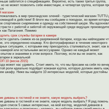
ьше заботится о спецификациях. Вероятно, есть также третья группа,
 но не может позволить себе инвестиции, и четвертая группа, которая пр
тся
й магазин
о пожаловать в мир гренландских оленей - туристический магазин TUTTU.p
командой в действии! В блоге мы сообщаем о поездках, во время котор
е спортивное снаряжение и одежду на собственной шкуре. Мы вдохнов
трасти с работой и заботой об окружающей среде ведущих производит
х как Патагония. Помимо
родлить срок службы батареи в камере
сти сделать снимок из-за разряженной батареи, когда мы наблюдаем чт
ое, это определенно кошмар. Кто фотографировал в течение некоторого
дных ситуациях, с которыми ему приходилось сталкиваться, знает, как 
 камерой или остальными аксессуарами. Однако не каждый может
опытом и знаниями в этом вопросе. Поэтому, если вы не знаете, как
атареи в зеркальной
ОП 10 (весна 2015)
года может нас удивить. Стоит иметь то, что мы бросаем на себя по веч
этой роли идеально подойдет кожаная куртка, которую должен иметь ка
ем шкафу. Ниже вы найдете 10 интересных моделей, которые достойны
е диваны в гостиной и не знаете, какую модель выбрать?
е диваны в гостиной и не знаете, какую модель выбрать? Я рад помочь
годня список 5 самых интересных, на мой взгляд, моделей диванов в
и элегантны и практичны - надеюсь, вы найдете диван своей мечты в