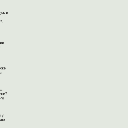
 уж и
я,
,
чии
ю
уже
ы
за
ени?
его
и у
щаю