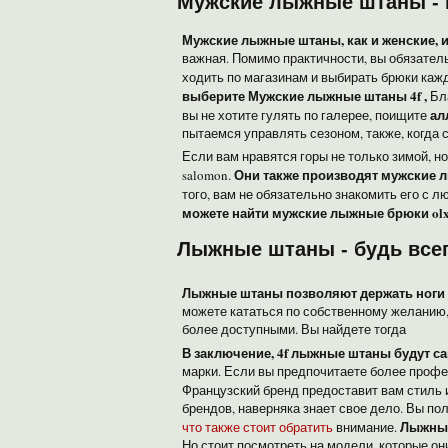
Мужские лыжные штаны - 
Мужские лыжные штаны, как и женские, 
важная. Помимо практичности, вы обязатель
ходить по магазинам и выбирать брюки каж
выберите
Мужские лыжные штаны 4f
,
Бла
ал
вы не хотите гулять по галерее, поищите
пытаемся управлять сезоном, также, когда 
Если вам нравятся горы не только зимой, но 
Они также производят мужские 
salomon.
того, вам не обязательно знакомить его с 
можете найти мужские лыжные брюки olx
Лыжные штаны - будь всег
Лыжные штаны позволяют держать ноги в 
можете кататься по собственному желанию, 
более доступными. Вы найдете тогда
В заключение, 4f лыжные штаны будут 
марки. Если вы предпочитаете более проф
Французский бренд предоставит вам стиль 
брендов, наверняка знает свое дело. Вы по
Лыжные
что также стоит обратить
внимание.
Но стоит посмотреть на модели, которые он