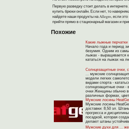
Первую разведку стоит делать в интернете
купить брюки онлайн. Если нет, то наверня
найдете наши продукты на Allegro, если эт
прийти прямо в стационарный магазин и при
Похожие
Какие лыжные перчатки
Начало года и период з
безумия. Одним из самы
лыжах - выращивается к
кататься на лыжах на л
Солнцезащитные очки, с
... мужские солнцезащи
модели легких самолето
видами спорта - кататьс
солнцезащитные очки -
очки Женщины обычно в
различных формах, цвет
Мужские лосины HeatGea
Мужские лосины HeatGea
доставки: 8,50 зл. Штан
прогресса и дисциплины
посадкой, которая созд
делают штаны устойчивы
Мужские духи для ... ж