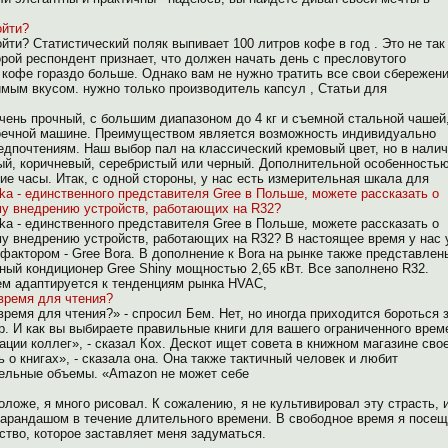
ойти?
йти? Статистический поляк выпивает 100 литров кофе в год . Это не так
орой респондент признает, что должен начать день с пресловутого
 кофе гораздо больше. Однако вам не нужно тратить все свои сбережени
мым вкусом. нужно только производитель капсул , Статьи для
чень прочный, с большим диапазоном до 4 кг и съемной стальной чашей
оечной машине. Преимуществом является возможность индивидуально
едпочтениям. Наш выбор пал на классический кремовый цвет, но в нали
вый, коричневый, серебристый или черный. Дополнительной особенность
е часы. Итак, с одной стороны, у нас есть измерительная шкала для
ska - единственного представителя Gree в Польше, можете рассказать о
у внедрению устройств, работающих на R32?
ska - единственного представителя Gree в Польше, можете рассказать о
у внедрению устройств, работающих на R32? В настоящее время у нас 
фактором - Gree Bora. В дополнение к Bora на рынке также представлен
вный кондиционер Gree Shiny мощностью 2,65 кВт. Все заполнено R32.
ем адаптируется к тенденциям рынка HVAC,
 время для чтения?
время для чтения?» - спросил Бем. Нет, но иногда приходится бороться 
ер.
И как вы выбираете правильные книги для вашего ограниченного врем
ации коллег», - сказал Кох. Дескот ищет совета в книжном магазине сво
 о книгах», - сказала она. Она также тактичный человек и любит
дельные объемы. «Amazon не может себе
оложе, я много рисовал. К сожалению, я не культивировал эту страсть, 
 карандашом в течение длительного времени. В свободное время я посе
ство, которое заставляет меня задуматься.