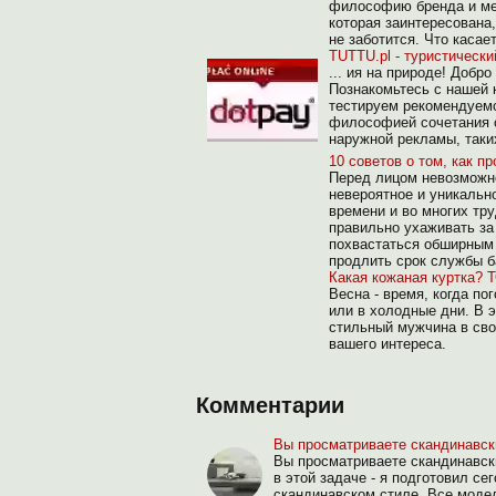
философию бренда и мен
которая заинтересована,
не заботится. Что касае
TUTTU.pl - туристически
... ия на природе! Добр
Познакомьтесь с нашей 
тестируем рекомендуемо
философией сочетания с
наружной рекламы, таки
10 советов о том, как п
Перед лицом невозможно
невероятное и уникальн
времени и во многих тру
правильно ухаживать за
похвастаться обширным 
продлить срок службы б
Какая кожаная куртка? Т
Весна - время, когда по
или в холодные дни. В 
стильный мужчина в сво
вашего интереса.
Комментарии
Вы просматриваете скандинавски
Вы просматриваете скандинавски
в этой задаче - я подготовил се
скандинавском стиле. Все модел