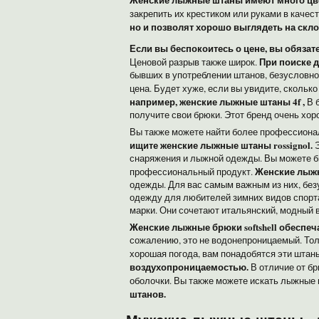
закрепить их крестиком или руками в качес
но и позволят хорошо выглядеть на скл
Если вы беспокоитесь о цене, вы обяза
При поиске 
Ценовой разрыв также широк.
бывших в употреблении штанов, безусловно,
цена. Будет хуже, если вы увидите, скольк
например,
женские лыжные штаны 4f
,
В б
получите свои брюки. Этот бренд очень хор
Вы также можете найти более профессион
ищите женские лыжные штаны rossignol.
Э
снаряжения и лыжной одежды. Вы можете быт
Женские лыжн
профессиональный продукт.
одежды. Для вас самым важным из них, безу
одежду для любителей зимних видов спорта
марки. Они сочетают итальянский, модный 
Женские лыжные брюки softshell обеспеч
сожалению, это не водонепроницаемый. Тол
хорошая погода, вам понадобятся эти штан
воздухопроницаемостью.
В отличие от бр
оболочки. Вы также можете искать лыжные 
штанов.