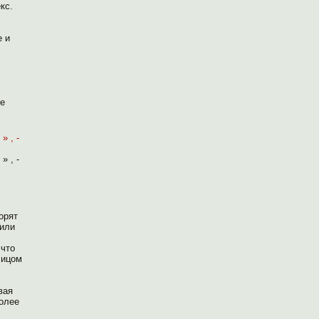
кс.
е и
ие
» , -
» , -
орят
 или
 что
лицом
вая
более