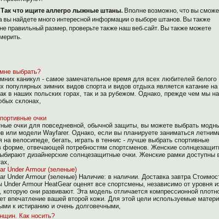
Так что ищите аллегро лыжные штаны.
.
Вполне возможно, что вы сможе
ка вы найдете много интересной информации о выборе штанов. Вы также
о не правильный размер, проверьте также наш веб-сайт. Вы также можете
мерить.
 мне выбрать?
имних каникул - самое замечательное время для всех любителей белого
х популярных зимних видов спорта и видов отдыха является катание на
ак в наших польских горах, так и за рубежом. Однако, прежде чем мы н
юбых склонах,
портивные очки
тные очки для повседневной, обычной защиты, вы можете выбрать модн
в или модели Wayfarer. Однако, если вы планируете заниматься летним
я на велосипеде, бегать, играть в теннис - лучше выбрать спортивные
 в форме, отвечающей потребностям спортсменов. Женские солнцезащи
ыбирают дизайнерские солнцезащитные очки. Женские рамки доступны 
ах,
r Under Armour (зеленые)
r Under Armour (зеленые) Наличие: в наличии. Доставка завтра Стоимос
ы Under Armour HeatGear оценят все спортсмены, независимо от уровня и
, которую они развивают. Эта модель отличается компрессионной плотн
ает впечатление вашей второй кожи. Для этой цели используемые матер
ми к истиранию и очень долговечными,
енщин.
Как носить?