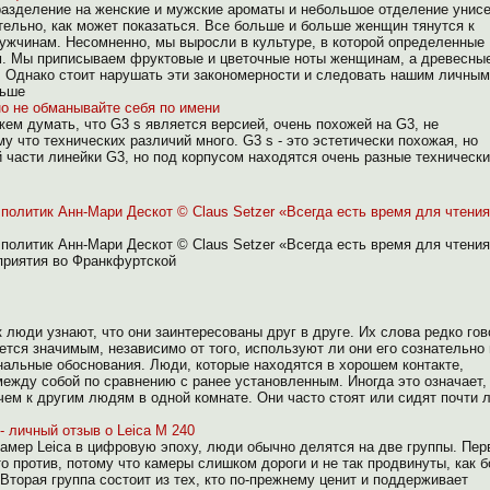
е разделение на женские и мужские ароматы и небольшое отделение унисе
ательно, как может показаться. Все больше и больше женщин тянутся к
жчинам. Несомненно, мы выросли в культуре, в которой определенные
м. Мы приписываем фруктовые и цветочные ноты женщинам, а древесны
 Однако стоит нарушать эти закономерности и следовать нашим личным
льше
но не обманывайте себя по имени
жем думать, что G3 s является версией, очень похожей на G3, не
у что технических различий много. G3 s - это эстетически похожая, но
 части линейки G3, но под корпусом находятся очень разные техническ
олитик Анн-Мари Дескот © Claus Setzer «Всегда есть время для чтения 
олитик Анн-Мари Дескот © Claus Setzer «Всегда есть время для чтения 
приятия во Франкфуртской
 люди узнают, что они заинтересованы друг в друге. Их слова редко гов
ется значимым, независимо от того, используют ли они его сознательно
нальные обоснования. Люди, которые находятся в хорошем контакте,
ежду собой по сравнению с ранее установленным. Иногда это означает,
 чем к другим людям в одной комнате. Они часто стоят или сидят почти 
 личный отзыв о Leica M 240
камер Leica в цифровую эпоху, люди обычно делятся на две группы. Пер
кто против, потому что камеры слишком дороги и не так продвинуты, как 
Вторая группа состоит из тех, кто по-прежнему ценит и поддерживает