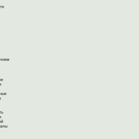
те
ачнем
ые
и
тные
в
ть
х
ой
иалы