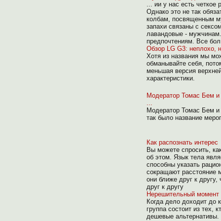
... ии у нас есть четко
Однако это не так обяз
колбам, посвященным му
запахи связаны с сексо
лавандовые - мужчинам.
предпочтениям. Все бо
Обзор LG G3: неплохо, 
Хотя из названия мы мо
обманывайте себя, потом
меньшая версия верхней
характеристики.
Модератор Томас Бем и п
...
Модератор Томас Бем и п
так было название меро
Как распознать интерес
Вы можете спросить, как
об этом. Язык тела явля
способны указать рацио
сокращают расстояние м
они ближе друг к другу,
друг к другу
Нерешительный момент -
Когда дело доходит до 
группа состоит из тех, 
дешевые альтернативы. 