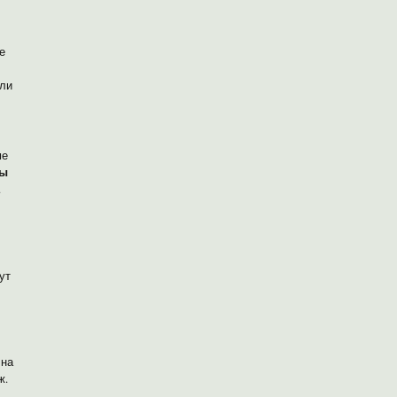
е
сли
ме
вы
.
ут
 на
ж.