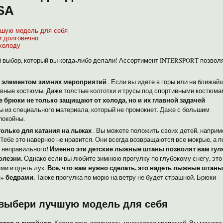
SA
чшую модель для себя
и долговечно
 холоду
 выбор, который вы когда-либо делали! Ассортимент INTERSPORT позвол
 элементом зимних мероприятий
. Если вы идете в горы или на ближай
ивные костюмы. Даже толстые колготки и трусы под спортивными костюма
брюки не только защищают от холода, но и их главной задачей
 из специального материала, который не промокнет. Даже с большим
покойны.
олько для катания на лыжах
. Вы можете положить своих детей, наприме
 Тебе это наверное не нравится. Они всегда возвращаются все мокрые, а 
Именно эти детские лыжные штаны позволят вам гул
 неправильного!
олезни.
Однако если вы любите зимнюю прогулку по глубокому снегу, это
Все, что вам нужно сделать, это надеть лыжные штаны
ми и одеть лук.
и» бедрами.
Также прогулка по морю на ветру не будет страшной. Брюки
выбери лучшую модель для себя
тов и дизайнов.