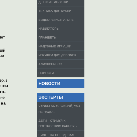
ДЕТСКИЕ ИГРУШКИ
ТЕХНИКА ДЛЯ КУХНИ
ВИДЕОРЕГИСТРАТОРЫ
НАВИГАТОРЫ
яет
ПЛАНШЕТЫ
НАДУВНЫЕ ИГРУШКИ
ший
ми
ИГРУШКИ ДЛЯ ДЕВОЧЕК
АЛИЭКСПРЕСС
НОВОСТИ
р, в
НОВОСТИ
потом
ять
ЭКСПЕРТЫ
 не
 на
ЧТОБЫ БЫТЬ ЖЕНОЙ, УМА
НЕ НАДО...
ДЕТИ – СТИМУЛ К
ПОСТРОЕНИЮ КАРЬЕРЫ
БИЛЕТ НА ПОЕЗД: ВАМ